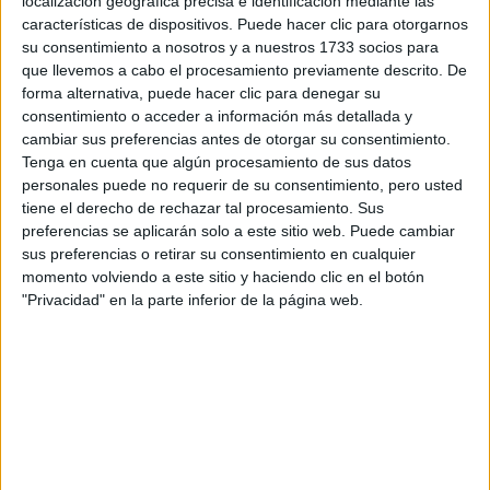
localización geográfica precisa e identificación mediante las
características de dispositivos. Puede hacer clic para otorgarnos
Tus apellidos:
*
su consentimiento a nosotros y a nuestros 1733 socios para
que llevemos a cabo el procesamiento previamente descrito. De
forma alternativa, puede hacer clic para denegar su
Tu email:
*
consentimiento o acceder a información más detallada y
cambiar sus preferencias antes de otorgar su consentimiento.
¿Qué quieres preguntar?
*
Tenga en cuenta que algún procesamiento de sus datos
personales puede no requerir de su consentimiento, pero usted
tiene el derecho de rechazar tal procesamiento. Sus
preferencias se aplicarán solo a este sitio web. Puede cambiar
sus preferencias o retirar su consentimiento en cualquier
momento volviendo a este sitio y haciendo clic en el botón
"Privacidad" en la parte inferior de la página web.
Escribe aquí las dudas o preguntas que te gustaría que te
respondieran: plazos de preinscripción, precios, plazas
disponibles…:
Acepto los
términos y condiciones
y la
política de
privacidad
:
*