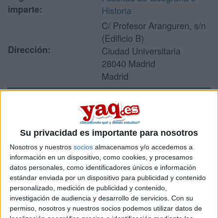
imparte:
Historia
C/ Profesor Aranguren, s/n
(Edificio B)
Dirección:
Ciudad Universitaria
28040 Madrid
Madrid
Recibir más
información
Su privacidad es importante para nosotros
Nosotros y nuestros
socios
almacenamos y/o accedemos a
Rellena este formulario con tus datos y un texto con las
información en un dispositivo, como cookies, y procesamos
preguntas que quieres hacer. Al pulsar el botón de enviar,
datos personales, como identificadores únicos e información
los datos y la pregunta que has introducido se enviarán
estándar enviada por un dispositivo para publicidad y contenido
por correo electrónico al centro educativo para que te
personalizado, medición de publicidad y contenido,
respondan ellos directamente.
investigación de audiencia y desarrollo de servicios.
Con su
permiso, nosotros y nuestros socios podemos utilizar datos de
Tu nombre:
*