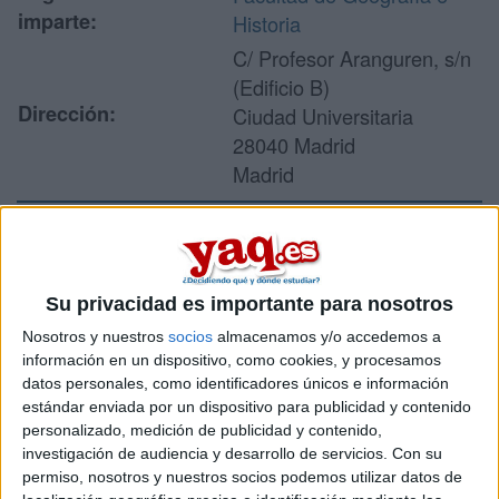
imparte:
Historia
C/ Profesor Aranguren, s/n
(Edificio B)
Dirección:
Ciudad Universitaria
28040 Madrid
Madrid
Recibir más
información
Su privacidad es importante para nosotros
Nosotros y nuestros
socios
almacenamos y/o accedemos a
Rellena este formulario con tus datos y un texto con las
información en un dispositivo, como cookies, y procesamos
preguntas que quieres hacer. Al pulsar el botón de enviar,
datos personales, como identificadores únicos e información
los datos y la pregunta que has introducido se enviarán
estándar enviada por un dispositivo para publicidad y contenido
por correo electrónico al centro educativo para que te
personalizado, medición de publicidad y contenido,
respondan ellos directamente.
investigación de audiencia y desarrollo de servicios.
Con su
permiso, nosotros y nuestros socios podemos utilizar datos de
Tu nombre:
*