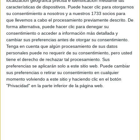
localización geográfica precisa e identificación mediante las
características de dispositivos. Puede hacer clic para otorgarnos
Tus apellidos:
*
su consentimiento a nosotros y a nuestros 1733 socios para
que llevemos a cabo el procesamiento previamente descrito. De
forma alternativa, puede hacer clic para denegar su
Tu email:
*
consentimiento o acceder a información más detallada y
cambiar sus preferencias antes de otorgar su consentimiento.
¿Qué quieres preguntar?
*
Tenga en cuenta que algún procesamiento de sus datos
personales puede no requerir de su consentimiento, pero usted
tiene el derecho de rechazar tal procesamiento. Sus
preferencias se aplicarán solo a este sitio web. Puede cambiar
sus preferencias o retirar su consentimiento en cualquier
momento volviendo a este sitio y haciendo clic en el botón
"Privacidad" en la parte inferior de la página web.
Escribe aquí las dudas o preguntas que te gustaría que te
respondieran: plazos de preinscripción, precios, plazas
disponibles…:
Acepto los
términos y condiciones
y la
política de
privacidad
:
*