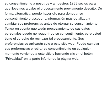
su consentimiento a nosotros y a nuestros 1733 socios para
que llevemos a cabo el procesamiento previamente descrito. De
¿Qué quieres preguntar?
*
forma alternativa, puede hacer clic para denegar su
consentimiento o acceder a información más detallada y
cambiar sus preferencias antes de otorgar su consentimiento.
Tenga en cuenta que algún procesamiento de sus datos
personales puede no requerir de su consentimiento, pero usted
tiene el derecho de rechazar tal procesamiento. Sus
preferencias se aplicarán solo a este sitio web. Puede cambiar
Escribe aquí las dudas o preguntas que te gustaría que te
sus preferencias o retirar su consentimiento en cualquier
respondieran: plazos de preinscripción, precios, plazas
momento volviendo a este sitio y haciendo clic en el botón
disponibles…:
"Privacidad" en la parte inferior de la página web.
Acepto los
términos y condiciones
y la
política de
privacidad
:
*
Información básica sobre protección de datos