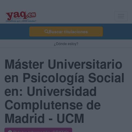
Toggl
navig
Buscar titulaciones
¿Dónde estoy?
Máster Universitario
en Psicología Social
en: Universidad
Complutense de
Madrid - UCM