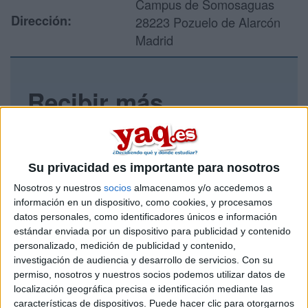
Campus de Somosaguas
Dirección:
28223 Pozuelo de Alarcón
Madrid
Recibir más
información
Rellena este formulario con tus datos y un texto con las
Su privacidad es importante para nosotros
preguntas que quieres hacer. Al pulsar el botón de enviar,
los datos y la pregunta que has introducido se enviarán
Nosotros y nuestros
socios
almacenamos y/o accedemos a
por correo electrónico al centro educativo para que te
información en un dispositivo, como cookies, y procesamos
respondan ellos directamente.
datos personales, como identificadores únicos e información
Tu nombre:
*
estándar enviada por un dispositivo para publicidad y contenido
personalizado, medición de publicidad y contenido,
investigación de audiencia y desarrollo de servicios.
Con su
Tus apellidos:
*
permiso, nosotros y nuestros socios podemos utilizar datos de
localización geográfica precisa e identificación mediante las
características de dispositivos. Puede hacer clic para otorgarnos
Tu email:
*