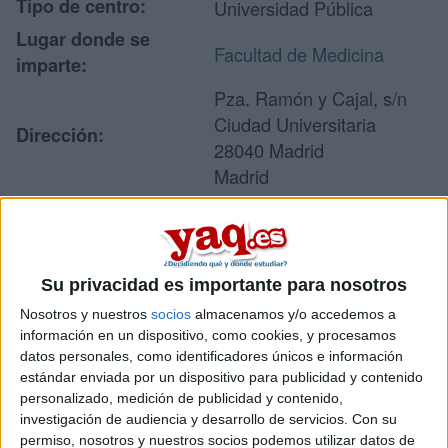
Tipo de centro:
Universidad Pública
Lugar donde se
Facultad de Medicina
imparte:
Pza. Ramón y Cajal, s/n
Ciudad Universitaria
Dirección:
28040 Madrid
Madrid
Recibir más
Su privacidad es importante para nosotros
información
Nosotros y nuestros
socios
almacenamos y/o accedemos a
información en un dispositivo, como cookies, y procesamos
Rellena este formulario con tus datos y un texto con las
datos personales, como identificadores únicos e información
preguntas que quieres hacer. Al pulsar el botón de enviar,
estándar enviada por un dispositivo para publicidad y contenido
los datos y la pregunta que has introducido se enviarán
personalizado, medición de publicidad y contenido,
por correo electrónico al centro educativo para que te
investigación de audiencia y desarrollo de servicios.
Con su
respondan ellos directamente.
permiso, nosotros y nuestros socios podemos utilizar datos de