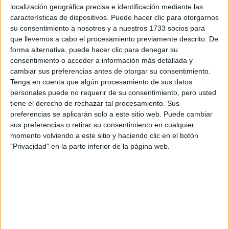
Tu nombre:
*
localización geográfica precisa e identificación mediante las
características de dispositivos. Puede hacer clic para otorgarnos
su consentimiento a nosotros y a nuestros 1733 socios para
Tus apellidos:
*
que llevemos a cabo el procesamiento previamente descrito. De
forma alternativa, puede hacer clic para denegar su
Tu email:
*
consentimiento o acceder a información más detallada y
cambiar sus preferencias antes de otorgar su consentimiento.
Tenga en cuenta que algún procesamiento de sus datos
¿Qué quieres preguntar?
*
personales puede no requerir de su consentimiento, pero usted
tiene el derecho de rechazar tal procesamiento. Sus
preferencias se aplicarán solo a este sitio web. Puede cambiar
sus preferencias o retirar su consentimiento en cualquier
momento volviendo a este sitio y haciendo clic en el botón
"Privacidad" en la parte inferior de la página web.
Escribe aquí las dudas o preguntas que te gustaría que te
respondieran: plazos de preinscripción, precios, plazas
disponibles…:
Acepto los
términos y condiciones
y la
política de
privacidad
:
*