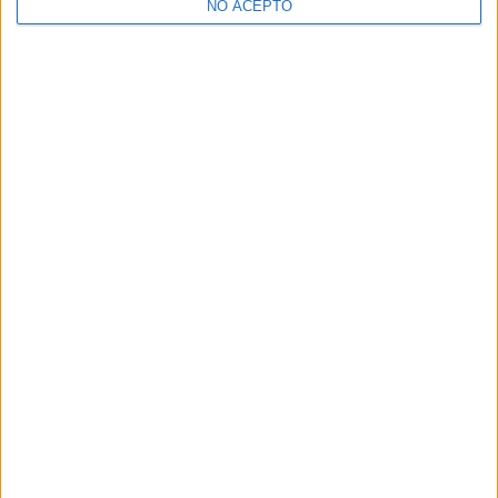
NO ACEPTO
¿Decidiendo si estudiar esto?
Pídeles información ¡GRATIS!
Mapa
+
−
Leaflet
|
©
OpenStreetMap