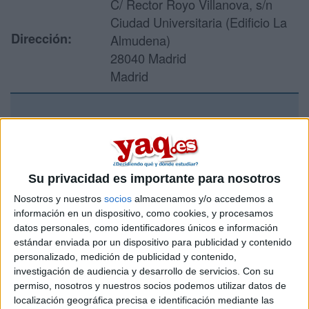
C/ Rector Royo Villanova, s/n
Ciudad Universitaria (Edificio La
Dirección:
Almudena)
28040 Madrid
Madrid
Recibir más
información
Su privacidad es importante para nosotros
Rellena este formulario con tus datos y un texto con las
Nosotros y nuestros
socios
almacenamos y/o accedemos a
preguntas que quieres hacer. Al pulsar el botón de enviar,
información en un dispositivo, como cookies, y procesamos
los datos y la pregunta que has introducido se enviarán
datos personales, como identificadores únicos e información
por correo electrónico al centro educativo para que te
estándar enviada por un dispositivo para publicidad y contenido
respondan ellos directamente.
personalizado, medición de publicidad y contenido,
Tu nombre:
*
investigación de audiencia y desarrollo de servicios.
Con su
permiso, nosotros y nuestros socios podemos utilizar datos de
localización geográfica precisa e identificación mediante las
Tus apellidos:
*