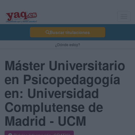
Toggl
navig
Buscar titulaciones
¿Dónde estoy?
Máster Universitario
en Psicopedagogía
en: Universidad
Complutense de
Madrid - UCM