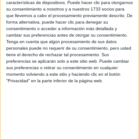
características de dispositivos. Puede hacer clic para otorgarnos
su consentimiento a nosotros y a nuestros 1733 socios para
Tu email:
*
que llevemos a cabo el procesamiento previamente descrito. De
forma alternativa, puede hacer clic para denegar su
consentimiento o acceder a información más detallada y
¿Qué quieres preguntar?
*
cambiar sus preferencias antes de otorgar su consentimiento.
Tenga en cuenta que algún procesamiento de sus datos
personales puede no requerir de su consentimiento, pero usted
tiene el derecho de rechazar tal procesamiento. Sus
preferencias se aplicarán solo a este sitio web. Puede cambiar
sus preferencias o retirar su consentimiento en cualquier
Escribe aquí las dudas o preguntas que te gustaría que te
momento volviendo a este sitio y haciendo clic en el botón
respondieran: plazos de preinscripción, precios, plazas
"Privacidad" en la parte inferior de la página web.
disponibles…:
Acepto los
términos y condiciones
y la
política de
privacidad
:
*