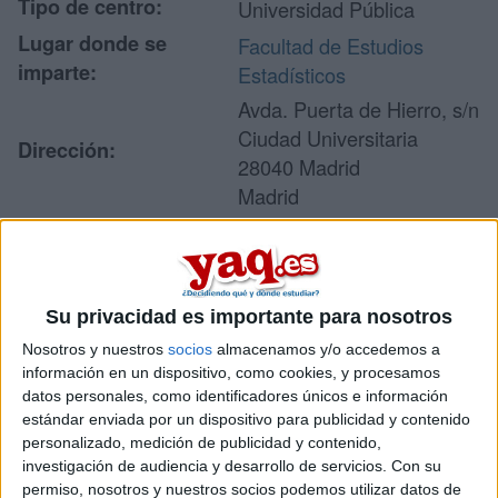
Tipo de centro:
Universidad Pública
Lugar donde se
Facultad de Estudios
imparte:
Estadísticos
Avda. Puerta de Hierro, s/n
Ciudad Universitaria
Dirección:
28040 Madrid
Madrid
Recibir más
Su privacidad es importante para nosotros
información
Nosotros y nuestros
socios
almacenamos y/o accedemos a
información en un dispositivo, como cookies, y procesamos
Rellena este formulario con tus datos y un texto con las
datos personales, como identificadores únicos e información
preguntas que quieres hacer. Al pulsar el botón de enviar,
estándar enviada por un dispositivo para publicidad y contenido
los datos y la pregunta que has introducido se enviarán
personalizado, medición de publicidad y contenido,
por correo electrónico al centro educativo para que te
investigación de audiencia y desarrollo de servicios.
Con su
respondan ellos directamente.
permiso, nosotros y nuestros socios podemos utilizar datos de