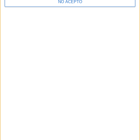
NO ACEPTO
¿Decidiendo si estudiar esto?
Pídeles información ¡GRATIS!
Mapa
+
−
Leaflet
|
©
OpenStreetMap