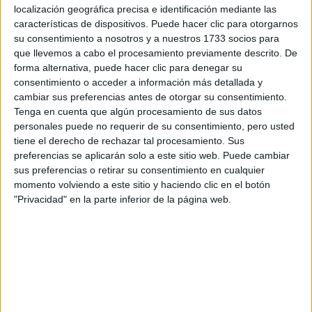
Tu nombre:
*
localización geográfica precisa e identificación mediante las
características de dispositivos. Puede hacer clic para otorgarnos
su consentimiento a nosotros y a nuestros 1733 socios para
Tus apellidos:
*
que llevemos a cabo el procesamiento previamente descrito. De
forma alternativa, puede hacer clic para denegar su
Tu email:
*
consentimiento o acceder a información más detallada y
cambiar sus preferencias antes de otorgar su consentimiento.
Tenga en cuenta que algún procesamiento de sus datos
¿Qué quieres preguntar?
*
personales puede no requerir de su consentimiento, pero usted
tiene el derecho de rechazar tal procesamiento. Sus
preferencias se aplicarán solo a este sitio web. Puede cambiar
sus preferencias o retirar su consentimiento en cualquier
momento volviendo a este sitio y haciendo clic en el botón
"Privacidad" en la parte inferior de la página web.
Escribe aquí las dudas o preguntas que te gustaría que te
respondieran: plazos de preinscripción, precios, plazas
disponibles…:
Acepto los
términos y condiciones
y la
política de
privacidad
:
*