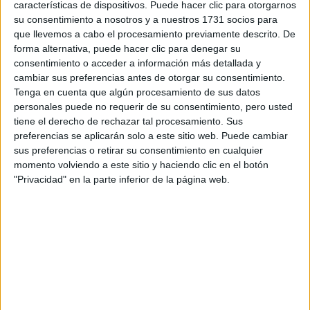
características de dispositivos. Puede hacer clic para otorgarnos
su consentimiento a nosotros y a nuestros 1731 socios para
Tu email:
*
que llevemos a cabo el procesamiento previamente descrito. De
forma alternativa, puede hacer clic para denegar su
consentimiento o acceder a información más detallada y
¿Qué quieres preguntar?
*
cambiar sus preferencias antes de otorgar su consentimiento.
Tenga en cuenta que algún procesamiento de sus datos
personales puede no requerir de su consentimiento, pero usted
tiene el derecho de rechazar tal procesamiento. Sus
preferencias se aplicarán solo a este sitio web. Puede cambiar
sus preferencias o retirar su consentimiento en cualquier
Escribe aquí las dudas o preguntas que te gustaría que te
momento volviendo a este sitio y haciendo clic en el botón
respondieran: plazos de preinscripción, precios, plazas
"Privacidad" en la parte inferior de la página web.
disponibles…:
Acepto los
términos y condiciones
y la
política de
privacidad
:
*