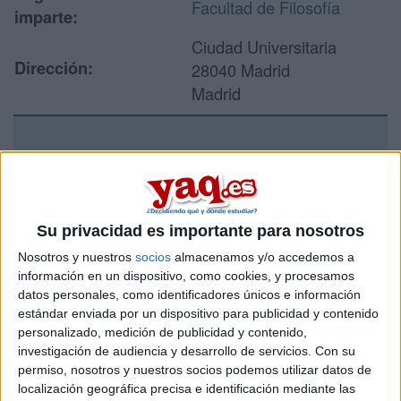
Facultad de Filosofía
imparte:
Ciudad Universitaria
Dirección:
28040 Madrid
Madrid
Recibir más
información
Su privacidad es importante para nosotros
Rellena este formulario con tus datos y un texto con las
Nosotros y nuestros
socios
almacenamos y/o accedemos a
preguntas que quieres hacer. Al pulsar el botón de enviar,
información en un dispositivo, como cookies, y procesamos
los datos y la pregunta que has introducido se enviarán
datos personales, como identificadores únicos e información
por correo electrónico al centro educativo para que te
respondan ellos directamente.
estándar enviada por un dispositivo para publicidad y contenido
personalizado, medición de publicidad y contenido,
Tu nombre:
*
investigación de audiencia y desarrollo de servicios.
Con su
permiso, nosotros y nuestros socios podemos utilizar datos de
Tus apellidos:
*
localización geográfica precisa e identificación mediante las