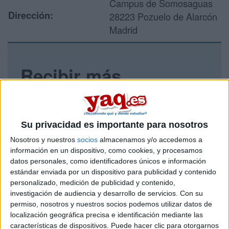
Campus de Somosaguas
Dirección:
28223 Pozuelo de Alarcón
Madrid
Recibir más
información
Rellena este formulario con tus datos y un texto con las
Su privacidad es importante para nosotros
preguntas que quieres hacer. Al pulsar el botón de enviar,
los datos y la pregunta que has introducido se enviarán
Nosotros y nuestros
socios
almacenamos y/o accedemos a
por correo electrónico al centro educativo para que te
información en un dispositivo, como cookies, y procesamos
respondan ellos directamente.
datos personales, como identificadores únicos e información
Tu nombre:
*
estándar enviada por un dispositivo para publicidad y contenido
personalizado, medición de publicidad y contenido,
investigación de audiencia y desarrollo de servicios.
Con su
Tus apellidos:
*
permiso, nosotros y nuestros socios podemos utilizar datos de
localización geográfica precisa e identificación mediante las
características de dispositivos. Puede hacer clic para otorgarnos
Tu email:
*