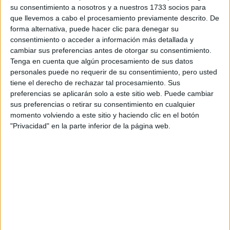
su consentimiento a nosotros y a nuestros 1733 socios para
que llevemos a cabo el procesamiento previamente descrito. De
¿Qué quieres preguntar?
*
forma alternativa, puede hacer clic para denegar su
consentimiento o acceder a información más detallada y
cambiar sus preferencias antes de otorgar su consentimiento.
Tenga en cuenta que algún procesamiento de sus datos
personales puede no requerir de su consentimiento, pero usted
tiene el derecho de rechazar tal procesamiento. Sus
preferencias se aplicarán solo a este sitio web. Puede cambiar
Escribe aquí las dudas o preguntas que te gustaría que te
sus preferencias o retirar su consentimiento en cualquier
respondieran: plazos de preinscripción, precios, plazas
momento volviendo a este sitio y haciendo clic en el botón
disponibles…:
"Privacidad" en la parte inferior de la página web.
Acepto los
términos y condiciones
y la
política de
privacidad
:
*
Información básica sobre protección de datos