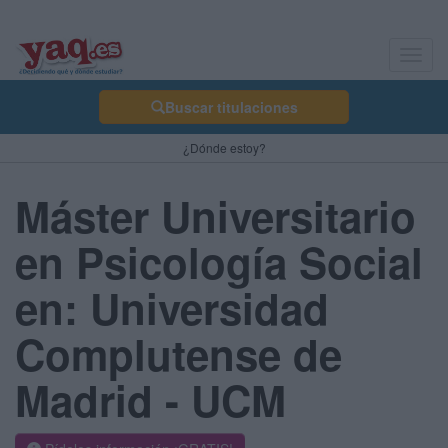
Toggl
navig
Buscar titulaciones
¿Dónde estoy?
Máster Universitario
en Psicología Social
en: Universidad
Complutense de
Madrid - UCM