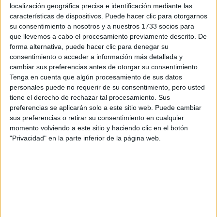
localización geográfica precisa e identificación mediante las
características de dispositivos. Puede hacer clic para otorgarnos
Tus apellidos:
*
su consentimiento a nosotros y a nuestros 1733 socios para
que llevemos a cabo el procesamiento previamente descrito. De
forma alternativa, puede hacer clic para denegar su
Tu email:
*
consentimiento o acceder a información más detallada y
cambiar sus preferencias antes de otorgar su consentimiento.
¿Qué quieres preguntar?
*
Tenga en cuenta que algún procesamiento de sus datos
personales puede no requerir de su consentimiento, pero usted
tiene el derecho de rechazar tal procesamiento. Sus
preferencias se aplicarán solo a este sitio web. Puede cambiar
sus preferencias o retirar su consentimiento en cualquier
momento volviendo a este sitio y haciendo clic en el botón
"Privacidad" en la parte inferior de la página web.
Escribe aquí las dudas o preguntas que te gustaría que te
respondieran: plazos de preinscripción, precios, plazas
disponibles…:
Acepto los
términos y condiciones
y la
política de
privacidad
:
*