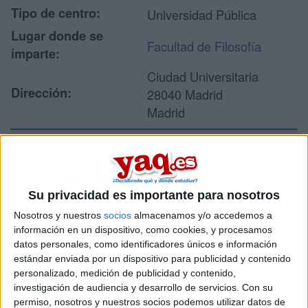
Tipo de centro:
Universidad Pública
Lugar donde se
Facultad de Filosofía
imparte:
Ciudad Universitaria
Dirección:
28040 Madrid
Madrid
Recibir más
información
Su privacidad es importante para nosotros
Nosotros y nuestros
socios
almacenamos y/o accedemos a
Rellena este formulario con tus datos y un texto con las
información en un dispositivo, como cookies, y procesamos
preguntas que quieres hacer. Al pulsar el botón de enviar,
datos personales, como identificadores únicos e información
los datos y la pregunta que has introducido se enviarán
estándar enviada por un dispositivo para publicidad y contenido
por correo electrónico al centro educativo para que te
personalizado, medición de publicidad y contenido,
respondan ellos directamente.
investigación de audiencia y desarrollo de servicios.
Con su
Tu nombre:
*
permiso, nosotros y nuestros socios podemos utilizar datos de