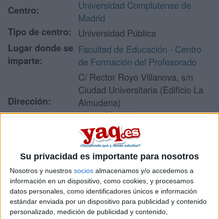
Universidad Complutense de
Centro:
Madrid
Tipo de centro:
Universidad Pública
Lugar donde se
Facultad de Educación - Centro
imparte:
de Formación del Profesorado
C/ Rector Royo Villanova, s/n
Ciudad Universitaria (Edificio La
Dirección:
Almudena)
28040 Madrid
Madrid
Su privacidad es importante para nosotros
Recibir más
Nosotros y nuestros
socios
almacenamos y/o accedemos a
información en un dispositivo, como cookies, y procesamos
información
datos personales, como identificadores únicos e información
estándar enviada por un dispositivo para publicidad y contenido
Rellena este formulario con tus datos y un texto con las
personalizado, medición de publicidad y contenido,