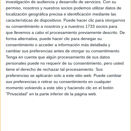
preguntas que quieres hacer. Al pulsar el botón de enviar,
investigación de audiencia y desarrollo de servicios.
Con su
los datos y la pregunta que has introducido se enviarán
permiso, nosotros y nuestros socios podemos utilizar datos de
por correo electrónico al centro educativo para que te
localización geográfica precisa e identificación mediante las
respondan ellos directamente.
características de dispositivos. Puede hacer clic para otorgarnos
Tu nombre:
*
su consentimiento a nosotros y a nuestros 1733 socios para
que llevemos a cabo el procesamiento previamente descrito. De
forma alternativa, puede hacer clic para denegar su
Tus apellidos:
*
consentimiento o acceder a información más detallada y
cambiar sus preferencias antes de otorgar su consentimiento.
Tenga en cuenta que algún procesamiento de sus datos
Tu email:
*
personales puede no requerir de su consentimiento, pero usted
tiene el derecho de rechazar tal procesamiento. Sus
¿Qué quieres preguntar?
*
preferencias se aplicarán solo a este sitio web. Puede cambiar
sus preferencias o retirar su consentimiento en cualquier
momento volviendo a este sitio y haciendo clic en el botón
"Privacidad" en la parte inferior de la página web.
Escribe aquí las dudas o preguntas que te gustaría que te
respondieran: plazos de preinscripción, precios, plazas
disponibles…: