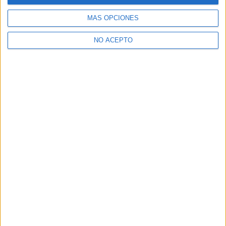
Dónde estudiar Pedagogía: Pincha aquí para ver todas las
opciones
MÁS OPCIONES
¿Necesitas alojamiento universitario en Madrid?
NO ACEPTO
>> Residencias de estudiantes y colegios mayores en Madrid
¿Decidiendo si estudiar esto?
Pídeles información ¡GRATIS!
Mapa
+
−