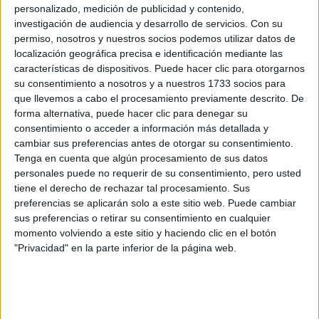
personalizado, medición de publicidad y contenido,
información
investigación de audiencia y desarrollo de servicios.
Con su
permiso, nosotros y nuestros socios podemos utilizar datos de
Rellena este formulario con tus datos y un texto con las
localización geográfica precisa e identificación mediante las
preguntas que quieres hacer. Al pulsar el botón de enviar,
características de dispositivos. Puede hacer clic para otorgarnos
los datos y la pregunta que has introducido se enviarán
su consentimiento a nosotros y a nuestros 1733 socios para
por correo electrónico al centro educativo para que te
que llevemos a cabo el procesamiento previamente descrito. De
respondan ellos directamente.
forma alternativa, puede hacer clic para denegar su
Tu nombre:
*
consentimiento o acceder a información más detallada y
cambiar sus preferencias antes de otorgar su consentimiento.
Tenga en cuenta que algún procesamiento de sus datos
Tus apellidos:
*
personales puede no requerir de su consentimiento, pero usted
tiene el derecho de rechazar tal procesamiento. Sus
preferencias se aplicarán solo a este sitio web. Puede cambiar
Tu email:
*
sus preferencias o retirar su consentimiento en cualquier
momento volviendo a este sitio y haciendo clic en el botón
¿Qué quieres preguntar?
*
"Privacidad" en la parte inferior de la página web.