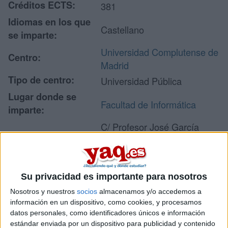
Créditos ECTS:
381
Idiomas en los que
Castellano
se imparte:
Universidad Complutense de
Centro:
Madrid
Tipo de centro:
Universidad Pública
Lugar donde se
Facultad de Informática
imparte:
C/ Profesor José García
Santesmases, s/n
Dirección:
Ciudad Universitaria
28040 Madrid
Su privacidad es importante para nosotros
Madrid
Nosotros y nuestros
socios
almacenamos y/o accedemos a
información en un dispositivo, como cookies, y procesamos
datos personales, como identificadores únicos e información
Recibir más
estándar enviada por un dispositivo para publicidad y contenido