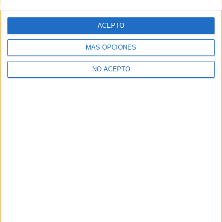
¿Quieres ver más titulaciones como ésta?
ACEPTO
Dónde estudiar Ingeniería Informática: Pincha aquí para ver
todas las opciones
Dónde estudiar ADE - Administración y Dirección de Empresas:
MÁS OPCIONES
Pincha aquí para ver todas las opciones
NO ACEPTO
¿Necesitas alojamiento universitario en Madrid?
>> Residencias de estudiantes y colegios mayores en Madrid
¿Decidiendo si estudiar esto?
Pídeles información ¡GRATIS!
Mapa
+
−