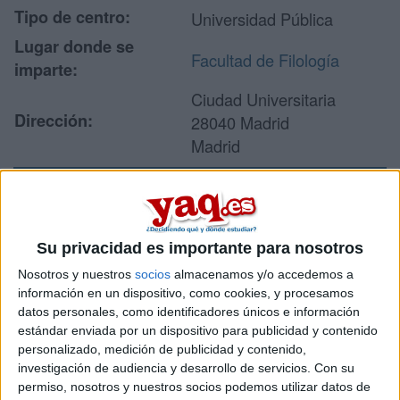
Tipo de centro:
Universidad Pública
Lugar donde se
Facultad de Filología
imparte:
Ciudad Universitaria
Dirección:
28040 Madrid
Madrid
Recibir más
información
Su privacidad es importante para nosotros
Nosotros y nuestros
socios
almacenamos y/o accedemos a
Rellena este formulario con tus datos y un texto con las
información en un dispositivo, como cookies, y procesamos
preguntas que quieres hacer. Al pulsar el botón de enviar,
datos personales, como identificadores únicos e información
los datos y la pregunta que has introducido se enviarán
estándar enviada por un dispositivo para publicidad y contenido
por correo electrónico al centro educativo para que te
personalizado, medición de publicidad y contenido,
respondan ellos directamente.
investigación de audiencia y desarrollo de servicios.
Con su
permiso, nosotros y nuestros socios podemos utilizar datos de
Tu nombre:
*