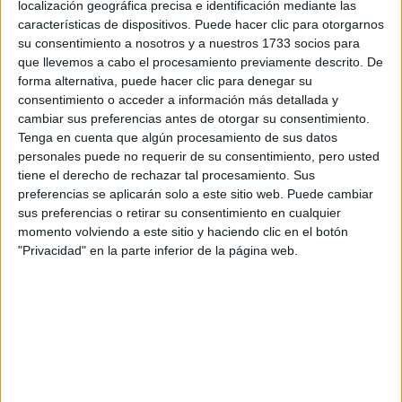
localización geográfica precisa e identificación mediante las
características de dispositivos. Puede hacer clic para otorgarnos
Tus apellidos:
*
su consentimiento a nosotros y a nuestros 1733 socios para
que llevemos a cabo el procesamiento previamente descrito. De
forma alternativa, puede hacer clic para denegar su
Tu email:
*
consentimiento o acceder a información más detallada y
cambiar sus preferencias antes de otorgar su consentimiento.
¿Qué quieres preguntar?
*
Tenga en cuenta que algún procesamiento de sus datos
personales puede no requerir de su consentimiento, pero usted
tiene el derecho de rechazar tal procesamiento. Sus
preferencias se aplicarán solo a este sitio web. Puede cambiar
sus preferencias o retirar su consentimiento en cualquier
momento volviendo a este sitio y haciendo clic en el botón
"Privacidad" en la parte inferior de la página web.
Escribe aquí las dudas o preguntas que te gustaría que te
respondieran: plazos de preinscripción, precios, plazas
disponibles…:
Acepto los
términos y condiciones
y la
política de
privacidad
:
*