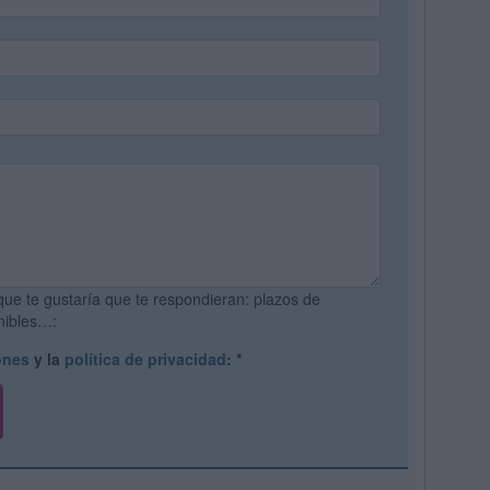
que te gustaría que te respondieran: plazos de
onibles…:
ones
y la
política de privacidad
:
*