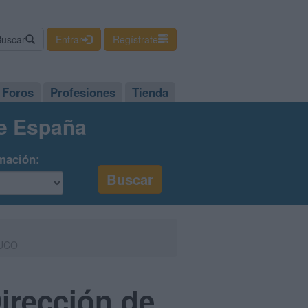
Buscar
Entrar
Regístrate
Foros
Profesiones
Tienda
de España
mación:
 UCO
irección de