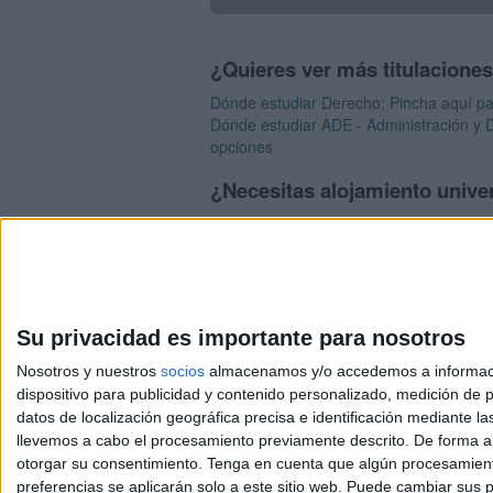
¿Quieres ver más titulacione
Dónde estudiar Derecho: Pincha aquí pa
Dónde estudiar ADE - Administración y D
opciones
¿Necesitas alojamiento unive
>> Residencias de estudiantes y colegi
Su privacidad es importante para nosotros
Nosotros y nuestros
socios
almacenamos y/o accedemos a información
dispositivo para publicidad y contenido personalizado, medición de pu
Avis
datos de localización geográfica precisa e identificación mediante l
© 2003-2026
Compá
llevemos a cabo el procesamiento previamente descrito. De forma al
otorgar su consentimiento.
Tenga en cuenta que algún procesamiento
preferencias se aplicarán solo a este sitio web. Puede cambiar sus p