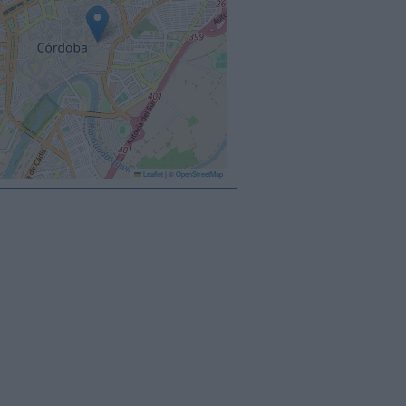
Leaflet
|
©
OpenStreetMap