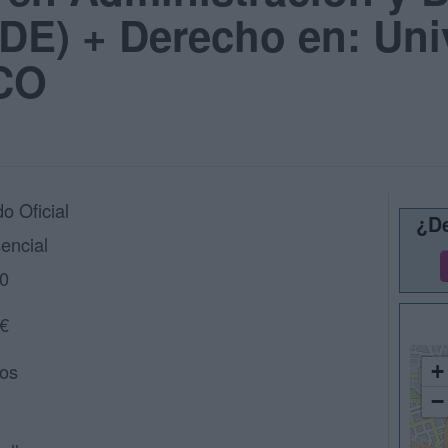
DE) + Derecho en: Uni
UCO
o Oficial
¿De
encial
0
€
os
+
−