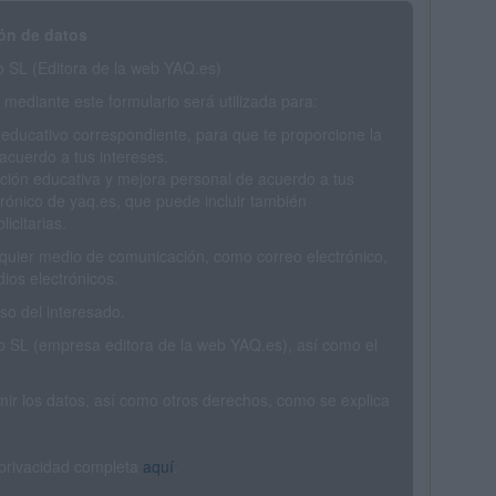
ón de datos
SL (Editora de la web YAQ.es)
mediante este formulario será utilizada para:
 educativo correspondiente, para que te proporcione la
acuerdo a tus intereses.
ción educativa y mejora personal de acuerdo a tus
trónico de yaq.es, que puede incluir también
icitarias.
ualquier medio de comunicación, como correo electrónico,
ios electrónicos.
o del interesado.
SL (empresa editora de la web YAQ.es), así como el
rimir los datos, así como otros derechos, como se explica
 privacidad completa
aquí
.