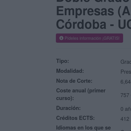
Empresas (A
Córdoba - 
Pídeles información ¡GRATIS!
Tipo:
Grad
Modalidad:
Pres
Nota de Corte:
6,64
Coste anual (primer
757 
curso):
Duración:
0 añ
Créditos ECTS:
412
Idiomas en los que se