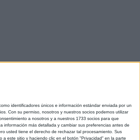
mo identificadores únicos e información estándar enviada por un
ios.
Con su permiso, nosotros y nuestros socios podemos utilizar
okies
 consentimiento a nosotros y a nuestros 1733 socios para que
el. +34 91 593 2767
 a información más detallada y cambiar sus preferencias antes de
o usted tiene el derecho de rechazar tal procesamiento. Sus
a este sitio y haciendo clic en el botón "Privacidad" en la parte