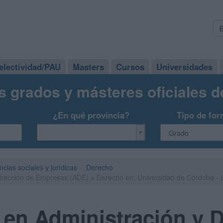
electividad/PAU
Masters
Cursos
Universidades
s grados y másteres oficiales 
¿En qué provincia?
Tipo de for
ncias sociales y jurídicas
Derecho
Dirección de Empresas (ADE) + Derecho en: Universidad de Córdoba -
en Administración y D