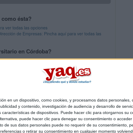
s como ésta?
ra ver todas las opciones
irección de Empresas: Pincha aquí para ver todas las
rsitario en Córdoba?
os mayores en Córdoba
 en un dispositivo, como cookies, y procesamos datos personales, co
Quiénes somos
|
Contactar
|
Anúnciate
blicidad y contenido, investigación de audiencia y desarrollo de servic
o legal
|
Politica de privacidad
|
Condiciones generales
|
Política de co
as características de dispositivos. Puede hacer clic para otorgarnos su
s Mediterráneo S.L.
- Diego de León 47 - 28006 Madrid [ESPAÑA] - T
ternativa, puede hacer clic para denegar su consentimiento o acceder
 de sus datos personales puede no requerir de su consentimiento, per
referencias o retirar su consentimiento en cualquier momento volviendo 