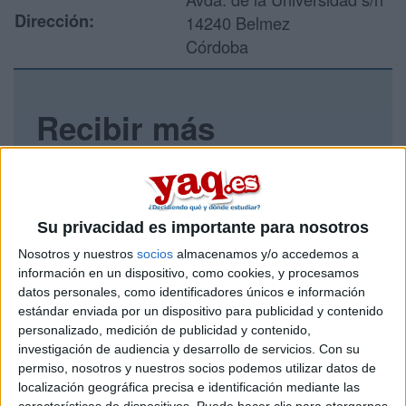
Dirección:
14240 Belmez
Córdoba
Recibir más
información
Rellena este formulario con tus datos y un texto con las
preguntas que quieres hacer. Al pulsar el botón de enviar,
Su privacidad es importante para nosotros
los datos y la pregunta que has introducido se enviarán
por correo electrónico al centro educativo para que te
Nosotros y nuestros
socios
almacenamos y/o accedemos a
respondan ellos directamente.
información en un dispositivo, como cookies, y procesamos
datos personales, como identificadores únicos e información
Tu nombre:
*
estándar enviada por un dispositivo para publicidad y contenido
personalizado, medición de publicidad y contenido,
Tus apellidos:
*
investigación de audiencia y desarrollo de servicios.
Con su
permiso, nosotros y nuestros socios podemos utilizar datos de
localización geográfica precisa e identificación mediante las
Tu email:
*
características de dispositivos. Puede hacer clic para otorgarnos