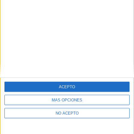
como otros derechos, como se explica en nuestra polítia de
privacidad.
Puedes consultar nuestra política de privacidad completa
aquí
.
¿Quieres ver más titulaciones como ésta?
Dónde estudiar Ingeniería Civil: Pincha aquí para ver todas las
opciones
¿Necesitas alojamiento universitario en
Córdoba?
ACEPTO
>> Residencias de estudiantes y colegios mayores en Córdoba
MÁS OPCIONES
¿Decidiendo si estudiar esto?
NO ACEPTO
Pídeles información ¡GRATIS!
Mapa