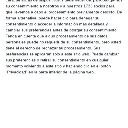
su consentimiento a nosotros y a nuestros 1733 socios para
¿Qué quieres preguntar?
*
que llevemos a cabo el procesamiento previamente descrito. De
forma alternativa, puede hacer clic para denegar su
consentimiento o acceder a información más detallada y
cambiar sus preferencias antes de otorgar su consentimiento.
Tenga en cuenta que algún procesamiento de sus datos
personales puede no requerir de su consentimiento, pero usted
tiene el derecho de rechazar tal procesamiento. Sus
Escribe aquí las dudas o preguntas que te gustaría que te
preferencias se aplicarán solo a este sitio web. Puede cambiar
respondieran: plazos de preinscripción, precios, plazas
sus preferencias o retirar su consentimiento en cualquier
disponibles…:
momento volviendo a este sitio y haciendo clic en el botón
"Privacidad" en la parte inferior de la página web.
Acepto los
términos y condiciones
y la
política de
privacidad
:
*
Información básica sobre protección de datos