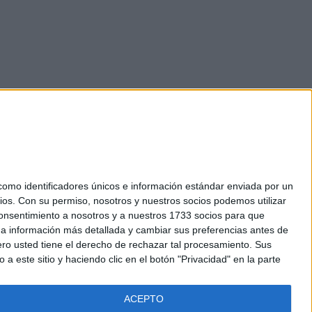
mo identificadores únicos e información estándar enviada por un
ios.
Con su permiso, nosotros y nuestros socios podemos utilizar
okies
 consentimiento a nosotros y a nuestros 1733 socios para que
el. +34 91 593 2767
 a información más detallada y cambiar sus preferencias antes de
o usted tiene el derecho de rechazar tal procesamiento. Sus
a este sitio y haciendo clic en el botón "Privacidad" en la parte
ACEPTO