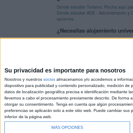
Dónde estudiar Turismo: Pincha aquí par
Dónde estudiar ADE - Administración y D
opciones
¿Necesitas alojamiento unive
>> Residencias de estudiantes y colegi
Su privacidad es importante para nosotros
Nosotros y nuestros
socios
almacenamos y/o accedemos a información
dispositivo para publicidad y contenido personalizado, medición de pu
Avis
datos de localización geográfica precisa e identificación mediante l
© 2003-2026
Compá
llevemos a cabo el procesamiento previamente descrito. De forma al
otorgar su consentimiento.
Tenga en cuenta que algún procesamiento
preferencias se aplicarán solo a este sitio web. Puede cambiar sus p
inferior de la página web.
MÁS OPCIONES