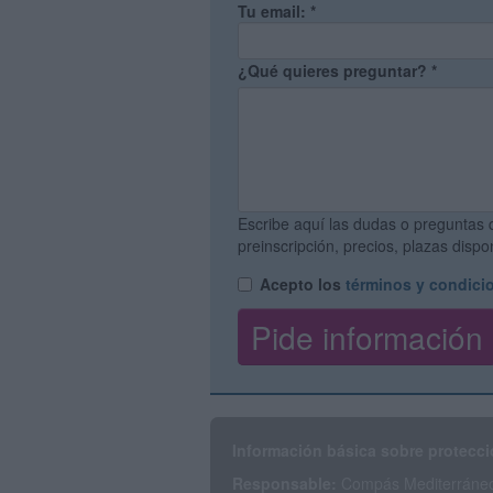
Tu email:
*
¿Qué quieres preguntar?
*
Escribe aquí las dudas o preguntas 
preinscripción, precios, plazas disp
Acepto los
términos y condici
Información básica sobre protecci
Responsable:
Compás Mediterráneo 