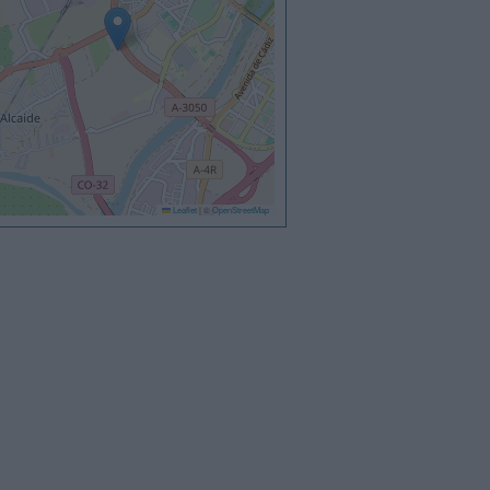
Leaflet
|
©
OpenStreetMap