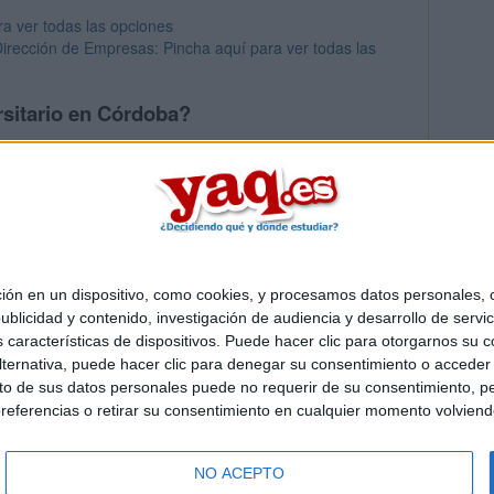
a ver todas las opciones
irección de Empresas: Pincha aquí para ver todas las
rsitario en Córdoba?
os mayores en Córdoba
 en un dispositivo, como cookies, y procesamos datos personales, co
Quiénes somos
|
Contactar
|
Anúnciate
blicidad y contenido, investigación de audiencia y desarrollo de servic
o legal
|
Politica de privacidad
|
Condiciones generales
|
Política de co
as características de dispositivos. Puede hacer clic para otorgarnos su
s Mediterráneo S.L.
- Diego de León 47 - 28006 Madrid [ESPAÑA] - T
ternativa, puede hacer clic para denegar su consentimiento o acceder
 de sus datos personales puede no requerir de su consentimiento, per
referencias o retirar su consentimiento en cualquier momento volviendo 
NO ACEPTO