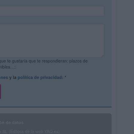
que te gustaría que te respondieran: plazos de
onibles…:
ones
y la
política de privacidad
:
*
ón de datos
SL (Editora de la web YAQ.es)