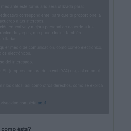
mediante este formulario será utilizada para:
 educativo correspondiente, para que te proporcione la
acuerdo a tus intereses.
ción educativa y mejora personal de acuerdo a tus
trónico de yaq.es, que puede incluir también
icitarias.
ualquier medio de comunicación, como correo electrónico,
ios electrónicos.
o del interesado.
SL (empresa editora de la web YAQ.es), así como el
rimir los datos, así como otros derechos, como se explica
 privacidad completa
aquí
.
s como ésta?