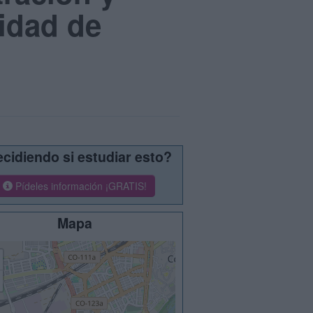
idad de
cidiendo si estudiar esto?
Pídeles información ¡GRATIS!
Mapa