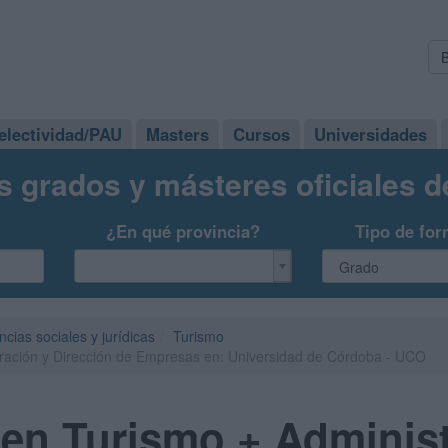
electividad/PAU
Masters
Cursos
Universidades
s grados y másteres oficiales 
¿En qué provincia?
Tipo de for
ncias sociales y jurídicas
Turismo
ración y Dirección de Empresas en: Universidad de Córdoba - UCO
en Turismo + Administ