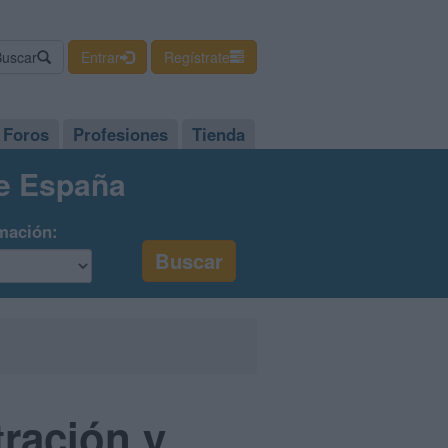
Buscar
Entrar
Regístrate
Foros
Profesiones
Tienda
de España
mación:
ración y