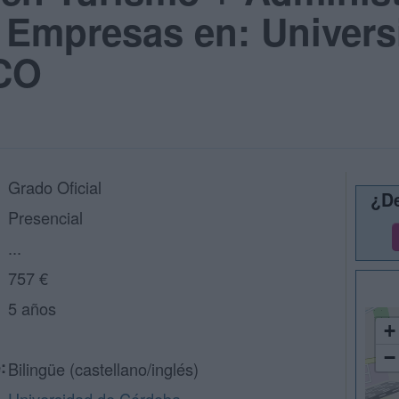
 Empresas en: Univers
UCO
Grado Oficial
¿De
Presencial
...
757 €
5 años
+
−
:
Bilingüe (castellano/inglés)