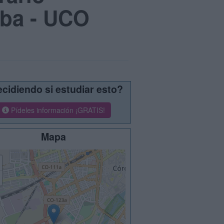
oba - UCO
cidiendo si estudiar esto?
Pídeles información ¡GRATIS!
Mapa