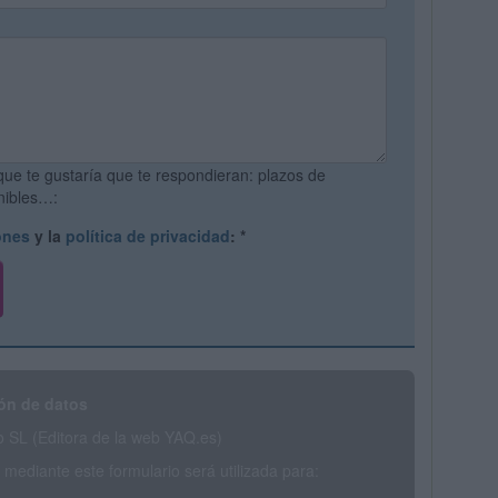
que te gustaría que te respondieran: plazos de
onibles…:
ones
y la
política de privacidad
:
*
ón de datos
SL (Editora de la web YAQ.es)
mediante este formulario será utilizada para: