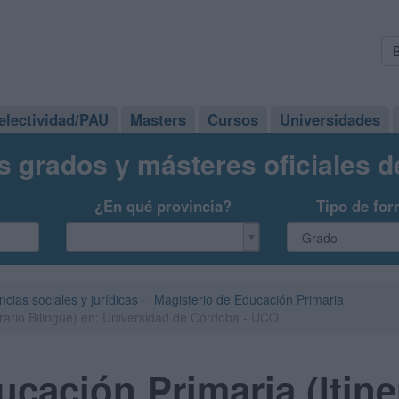
electividad/PAU
Masters
Cursos
Universidades
s grados y másteres oficiales 
¿En qué provincia?
Tipo de for
ncias sociales y jurídicas
Magisterio de Educación Primaria
rario Bilingüe) en: Universidad de Córdoba - UCO
cación Primaria (Itine