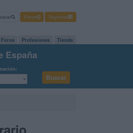
Buscar
Entrar
Regístrate
Foros
Profesiones
Tienda
de España
mación:
rario