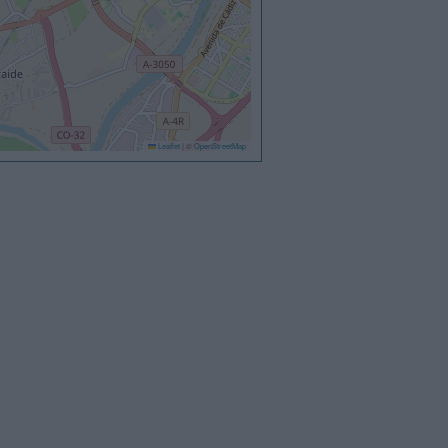
Leaflet
|
©
OpenStreetMap