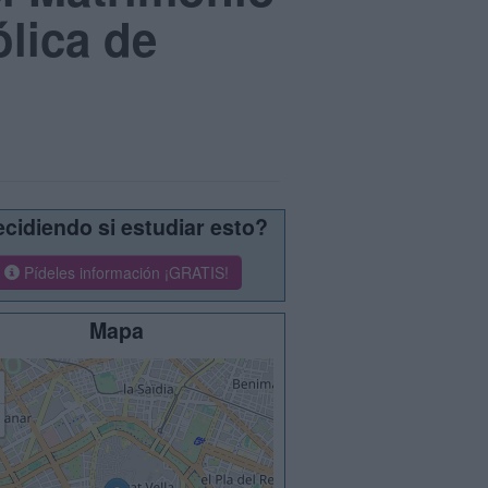
ólica de
cidiendo si estudiar esto?
Pídeles información ¡GRATIS!
Mapa