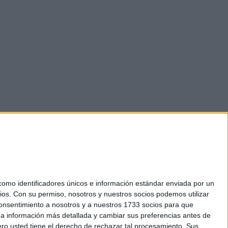
mo identificadores únicos e información estándar enviada por un
ios.
Con su permiso, nosotros y nuestros socios podemos utilizar
okies
 consentimiento a nosotros y a nuestros 1733 socios para que
el. +34 91 593 2767
 a información más detallada y cambiar sus preferencias antes de
o usted tiene el derecho de rechazar tal procesamiento. Sus