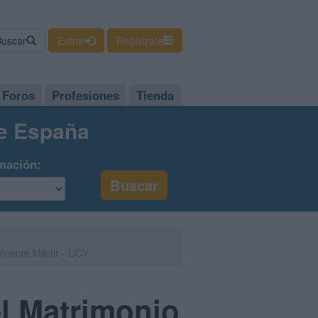
Buscar
Entrar
Regístrate
Foros
Profesiones
Tienda
de España
mación:
Vicente Mártir - UCV
el Matrimonio