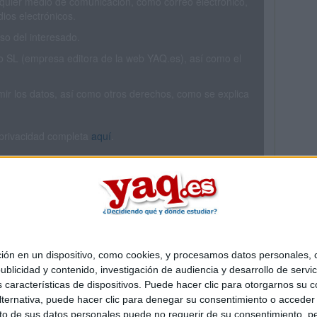
ualquier medio de comunicación, como correo electrónico,
ios electrónicos.
o del interesado.
SL (empresa editora de la web YAQ.es), así como el
rimir los datos, así como otros derechos, como se explica
 privacidad completa
aquí
.
 en un dispositivo, como cookies, y procesamos datos personales, co
Quiénes somos
|
Contactar
|
Anúnciate
blicidad y contenido, investigación de audiencia y desarrollo de servic
o legal
|
Politica de privacidad
|
Condiciones generales
|
Política de co
as características de dispositivos. Puede hacer clic para otorgarnos su
s Mediterráneo S.L.
- Diego de León 47 - 28006 Madrid [ESPAÑA] - T
ternativa, puede hacer clic para denegar su consentimiento o acceder
 de sus datos personales puede no requerir de su consentimiento, per