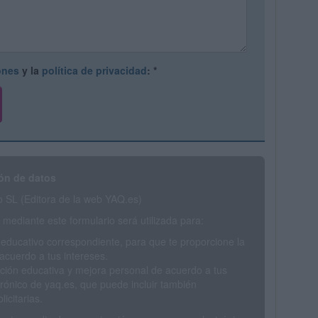
ones
y la
política de privacidad
:
*
ón de datos
SL (Editora de la web YAQ.es)
mediante este formulario será utilizada para:
 educativo correspondiente, para que te proporcione la
acuerdo a tus intereses.
ción educativa y mejora personal de acuerdo a tus
trónico de yaq.es, que puede incluir también
icitarias.