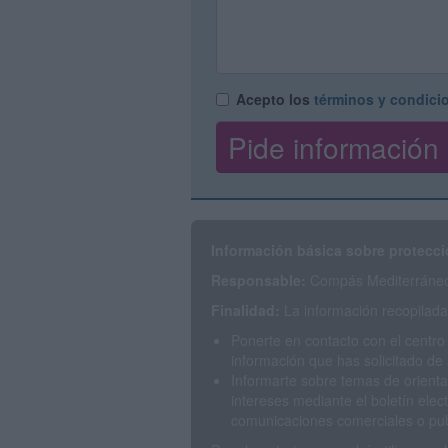
Acepto los
términos y condici
Información básica sobre protecci
Responsable:
Compás Mediterráneo 
Finalidad:
La información recopilada 
Ponerte en contacto con el centro
información que has solicitado de 
Informarte sobre temas de orienta
intereses mediante el boletín elec
comunicaciones comerciales o publ