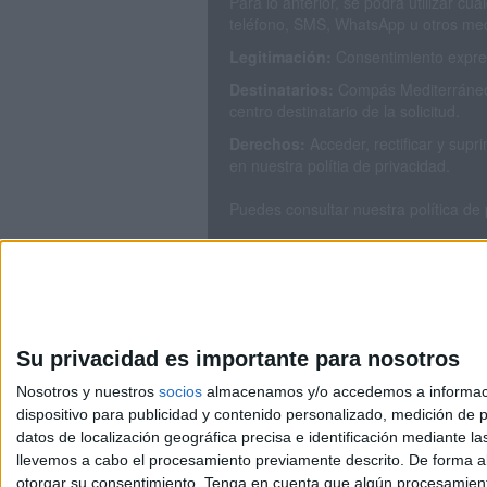
Para lo anterior, se podrá utilizar c
teléfono, SMS, WhatsApp u otros med
Legitimación:
Consentimiento expres
Destinatarios:
Compás Mediterráneo 
centro destinatario de la solicitud.
Derechos:
Acceder, rectificar y sup
en nuestra polítia de privacidad.
Puedes consultar nuestra política de
Su privacidad es importante para nosotros
Nosotros y nuestros
socios
almacenamos y/o accedemos a información
dispositivo para publicidad y contenido personalizado, medición de pu
Avis
datos de localización geográfica precisa e identificación mediante l
© 2003-2026
Compá
llevemos a cabo el procesamiento previamente descrito. De forma al
otorgar su consentimiento.
Tenga en cuenta que algún procesamiento