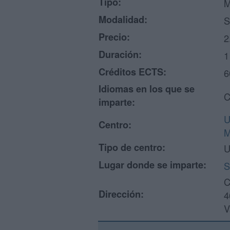
Tipo:
M
Modalidad:
S
Precio:
2
Duración:
1
Créditos ECTS:
6
Idiomas en los que se
C
imparte:
U
Centro:
M
Tipo de centro:
U
Lugar donde se imparte:
S
C
Dirección:
4
V