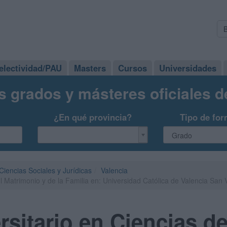
electividad/PAU
Masters
Cursos
Universidades
s grados y másteres oficiales 
¿En qué provincia?
Tipo de for
iencias Sociales y Jurídicas
Valencia
l Matrimonio y de la Familia en: Universidad Católica de Valencia San 
rsitario en Ciencias d