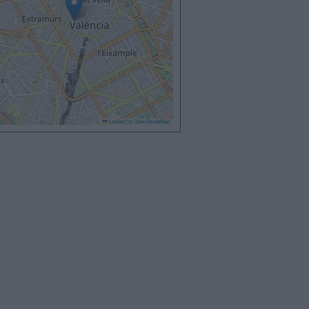
Leaflet
|
©
OpenStreetMap