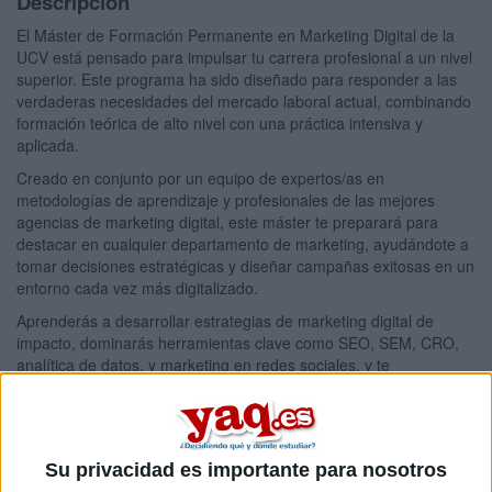
Descripción
El Máster de Formación Permanente en Marketing Digital de la
UCV está pensado para impulsar tu carrera profesional a un nivel
superior. Este programa ha sido diseñado para responder a las
verdaderas necesidades del mercado laboral actual, combinando
formación teórica de alto nivel con una práctica intensiva y
aplicada.
Creado en conjunto por un equipo de expertos/as en
metodologías de aprendizaje y profesionales de las mejores
agencias de marketing digital, este máster te preparará para
destacar en cualquier departamento de marketing, ayudándote a
tomar decisiones estratégicas y diseñar campañas exitosas en un
entorno cada vez más digitalizado.
Aprenderás a desarrollar estrategias de marketing digital de
impacto, dominarás herramientas clave como SEO, SEM, CRO,
analítica de datos, y marketing en redes sociales, y te
especializarás en áreas como email y mobile marketing. Todo
esto, con el objetivo de convertirte en un líder en transformación
digital y potenciar tus oportunidades profesionales en un mercado
de alta demanda.
Su privacidad es importante para nosotros
Haz click en el siguiente enlace para más información sobre