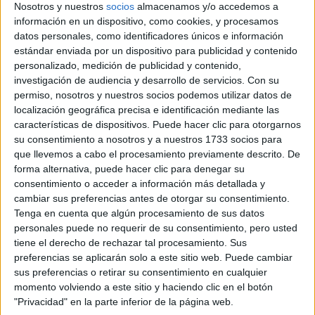
Nosotros y nuestros
socios
almacenamos y/o accedemos a
el plan de estudios y objetivos de esta titulación:
Máster de
información en un dispositivo, como cookies, y procesamos
Formación Permanente en Marketing Digital
datos personales, como identificadores únicos e información
Tipo:
Máster (Titulación propia)
estándar enviada por un dispositivo para publicidad y contenido
personalizado, medición de publicidad y contenido,
Modalidad:
Presencial
investigación de audiencia y desarrollo de servicios.
Con su
Precio:
5.500 €
permiso, nosotros y nuestros socios podemos utilizar datos de
localización geográfica precisa e identificación mediante las
Duración:
1 años
características de dispositivos. Puede hacer clic para otorgarnos
su consentimiento a nosotros y a nuestros 1733 socios para
Créditos ECTS:
60
que llevemos a cabo el procesamiento previamente descrito. De
Idiomas en los
forma alternativa, puede hacer clic para denegar su
Castellano
que se imparte:
consentimiento o acceder a información más detallada y
cambiar sus preferencias antes de otorgar su consentimiento.
Universidad Católica de
Tenga en cuenta que algún procesamiento de sus datos
Centro:
Valencia San Vicente Mártir
personales puede no requerir de su consentimiento, pero usted
tiene el derecho de rechazar tal procesamiento. Sus
Tipo de centro:
Universidad Privada
preferencias se aplicarán solo a este sitio web. Puede cambiar
Lugar donde se
sus preferencias o retirar su consentimiento en cualquier
Sede
imparte:
momento volviendo a este sitio y haciendo clic en el botón
"Privacidad" en la parte inferior de la página web.
C/ Quevedo, 2