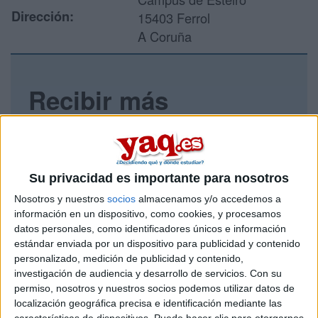
Dirección:
15403 Ferrol
A Coruña
Recibir más
información
Rellena este formulario con tus datos y un texto con las
preguntas que quieres hacer. Al pulsar el botón de enviar,
Su privacidad es importante para nosotros
los datos y la pregunta que has introducido se enviarán
por correo electrónico al centro educativo para que te
Nosotros y nuestros
socios
almacenamos y/o accedemos a
respondan ellos directamente.
información en un dispositivo, como cookies, y procesamos
datos personales, como identificadores únicos e información
Tu nombre:
*
estándar enviada por un dispositivo para publicidad y contenido
personalizado, medición de publicidad y contenido,
Tus apellidos:
*
investigación de audiencia y desarrollo de servicios.
Con su
permiso, nosotros y nuestros socios podemos utilizar datos de
localización geográfica precisa e identificación mediante las
Tu email:
*
características de dispositivos. Puede hacer clic para otorgarnos