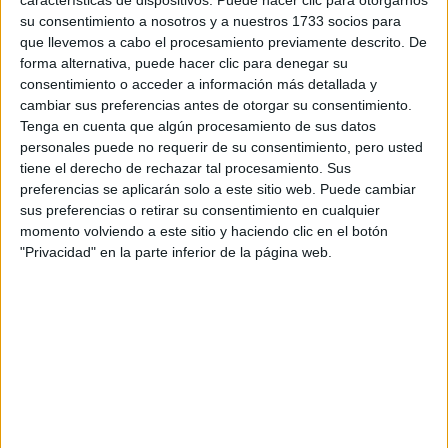
su consentimiento a nosotros y a nuestros 1733 socios para
¿Qué quieres preguntar?
*
que llevemos a cabo el procesamiento previamente descrito. De
forma alternativa, puede hacer clic para denegar su
consentimiento o acceder a información más detallada y
cambiar sus preferencias antes de otorgar su consentimiento.
Tenga en cuenta que algún procesamiento de sus datos
personales puede no requerir de su consentimiento, pero usted
tiene el derecho de rechazar tal procesamiento. Sus
Escribe aquí las dudas o preguntas que te gustaría que te
preferencias se aplicarán solo a este sitio web. Puede cambiar
respondieran: plazos de preinscripción, precios, plazas
sus preferencias o retirar su consentimiento en cualquier
disponibles…:
momento volviendo a este sitio y haciendo clic en el botón
"Privacidad" en la parte inferior de la página web.
Acepto los
términos y condiciones
y la
política de
privacidad
:
*
Información básica sobre protección de datos