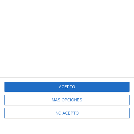
como otros derechos, como se explica en nuestra polítia de
privacidad.
Puedes consultar nuestra política de privacidad completa
aquí
.
¿Quieres ver más titulaciones como ésta?
Dónde estudiar Humanidades: Pincha aquí para ver todas las
opciones
¿Necesitas alojamiento universitario en A
Coruña?
ACEPTO
>> Residencias de estudiantes y colegios mayores en A Coruña
MÁS OPCIONES
¿Decidiendo si estudiar esto?
NO ACEPTO
Pídeles información ¡GRATIS!
Mapa