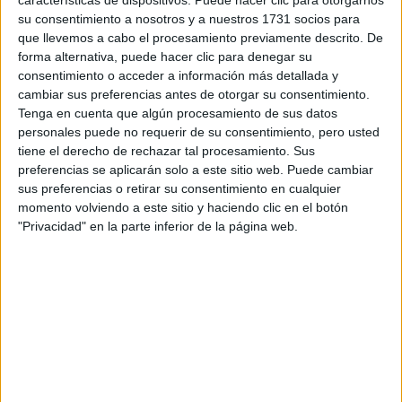
su consentimiento a nosotros y a nuestros 1731 socios para
¿Qué quieres preguntar?
*
que llevemos a cabo el procesamiento previamente descrito. De
forma alternativa, puede hacer clic para denegar su
consentimiento o acceder a información más detallada y
cambiar sus preferencias antes de otorgar su consentimiento.
Tenga en cuenta que algún procesamiento de sus datos
personales puede no requerir de su consentimiento, pero usted
tiene el derecho de rechazar tal procesamiento. Sus
Escribe aquí las dudas o preguntas que te gustaría que te
preferencias se aplicarán solo a este sitio web. Puede cambiar
respondieran: plazos de preinscripción, precios, plazas
sus preferencias o retirar su consentimiento en cualquier
disponibles…:
momento volviendo a este sitio y haciendo clic en el botón
"Privacidad" en la parte inferior de la página web.
Acepto los
términos y condiciones
y la
política de
privacidad
:
*
Información básica sobre protección de datos