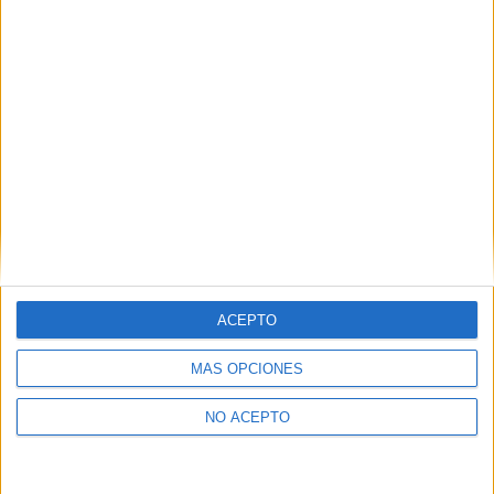
como otros derechos, como se explica en nuestra polítia de
privacidad.
Puedes consultar nuestra política de privacidad completa
aquí
.
¿Quieres ver más titulaciones como ésta?
Dónde estudiar Magisterio de Educación Infantil: Pincha aquí
para ver todas las opciones
¿Necesitas alojamiento universitario en A
Coruña?
ACEPTO
>> Residencias de estudiantes y colegios mayores en A Coruña
MÁS OPCIONES
¿Decidiendo si estudiar esto?
NO ACEPTO
Pídeles información ¡GRATIS!
Mapa