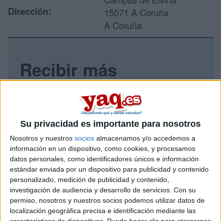
Dirección:
15071 A Coruña
A Coruña
Recibir más
información
Rellena este formulario con tus datos y un texto con las
preguntas que quieres hacer. Al pulsar el botón de enviar,
Su privacidad es importante para nosotros
los datos y la pregunta que has introducido se enviarán
por correo electrónico al centro educativo para que te
Nosotros y nuestros
socios
almacenamos y/o accedemos a
respondan ellos directamente.
información en un dispositivo, como cookies, y procesamos
datos personales, como identificadores únicos e información
Tu nombre:
*
estándar enviada por un dispositivo para publicidad y contenido
personalizado, medición de publicidad y contenido,
Tus apellidos:
*
investigación de audiencia y desarrollo de servicios.
Con su
permiso, nosotros y nuestros socios podemos utilizar datos de
localización geográfica precisa e identificación mediante las
Tu email:
*
características de dispositivos. Puede hacer clic para otorgarnos