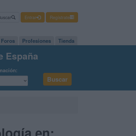
Buscar
Entrar
Regístrate
Foros
Profesiones
Tienda
de España
mación:
logía en: