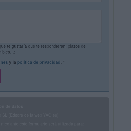
que te gustaría que te respondieran: plazos de
onibles…:
ones
y la
política de privacidad
:
*
ón de datos
SL (Editora de la web YAQ.es)
mediante este formulario será utilizada para: