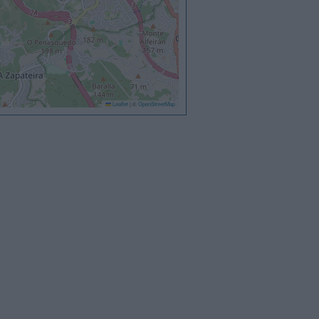
Leaflet
|
©
OpenStreetMap