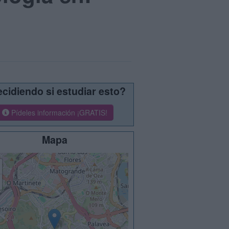
cidiendo si estudiar esto?
Pídeles información ¡GRATIS!
Mapa