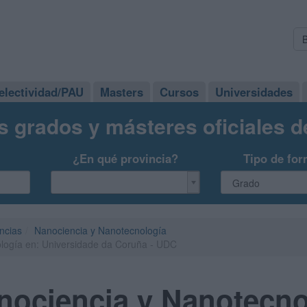
electividad/PAU
Masters
Cursos
Universidades
s grados y másteres oficiales 
¿En qué provincia?
Tipo de for
ncias
Nanociencia y Nanotecnología
logía en: Universidade da Coruña - UDC
nociencia y Nanotecno