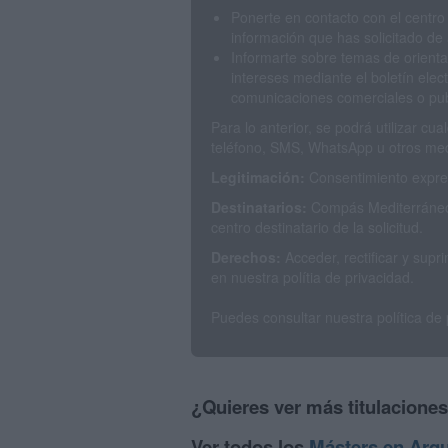
Ponerte en contacto con el centro
información que has solicitado de 
Informarte sobre temas de orienta
intereses mediante el boletín elec
comunicaciones comerciales o publ
Para lo anterior, se podrá utilizar c
teléfono, SMS, WhatsApp u otros med
Legitimación:
Consentimiento expres
Destinatarios:
Compás Mediterráneo 
centro destinatario de la solicitud.
Derechos:
Acceder, rectificar y sup
en nuestra polítia de privacidad.
Puedes consultar nuestra política de
¿Quieres ver más titulacione
Ver todos los
Másters en Arqu