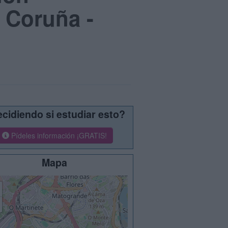
 Coruña -
cidiendo si estudiar esto?
Pídeles información ¡GRATIS!
Mapa