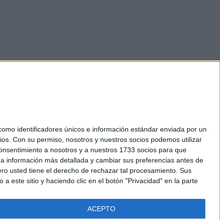
mo identificadores únicos e información estándar enviada por un
ios.
Con su permiso, nosotros y nuestros socios podemos utilizar
okies
 consentimiento a nosotros y a nuestros 1733 socios para que
el. +34 91 593 2767
 a información más detallada y cambiar sus preferencias antes de
o usted tiene el derecho de rechazar tal procesamiento. Sus
a este sitio y haciendo clic en el botón "Privacidad" en la parte
ACEPTO