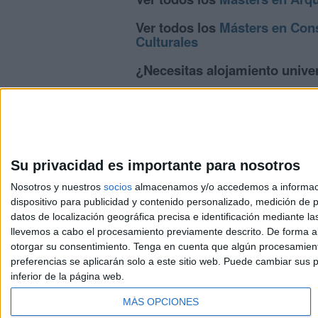
Ver todos los
Másters en Cons
Culturales
¿Necesitas alojamiento unive
>> Residencias de estudiantes y colegi
Su privacidad es importante para nosotros
Nosotros y nuestros
socios
almacenamos y/o accedemos a información
dispositivo para publicidad y contenido personalizado, medición de pu
Avis
datos de localización geográfica precisa e identificación mediante l
© 2003-2026
Compá
llevemos a cabo el procesamiento previamente descrito. De forma al
otorgar su consentimiento.
Tenga en cuenta que algún procesamiento
preferencias se aplicarán solo a este sitio web. Puede cambiar sus p
inferior de la página web.
MÁS OPCIONES