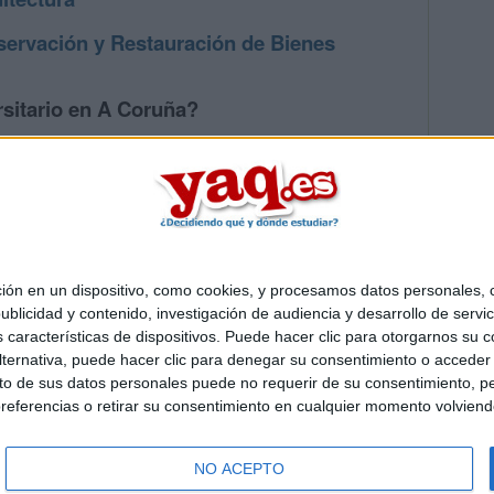
ervación y Restauración de Bienes
rsitario en A Coruña?
os mayores en A Coruña
 en un dispositivo, como cookies, y procesamos datos personales, co
Quiénes somos
|
Contactar
|
Anúnciate
blicidad y contenido, investigación de audiencia y desarrollo de servic
o legal
|
Politica de privacidad
|
Condiciones generales
|
Política de co
as características de dispositivos. Puede hacer clic para otorgarnos su
s Mediterráneo S.L.
- Diego de León 47 - 28006 Madrid [ESPAÑA] - T
ternativa, puede hacer clic para denegar su consentimiento o acceder
 de sus datos personales puede no requerir de su consentimiento, per
referencias o retirar su consentimiento en cualquier momento volviendo 
NO ACEPTO