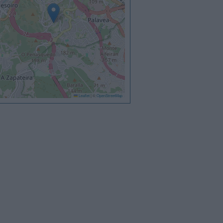
Leaflet
|
©
OpenStreetMap