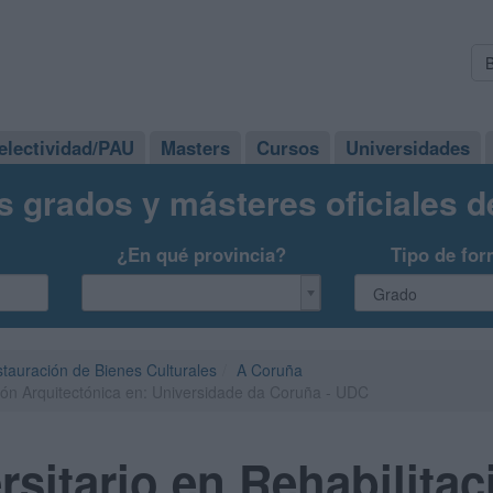
electividad/PAU
Masters
Cursos
Universidades
s grados y másteres oficiales 
¿En qué provincia?
Tipo de for
tauración de Bienes Culturales
A Coruña
ción Arquitectónica en: Universidade da Coruña - UDC
rsitario en Rehabilitac