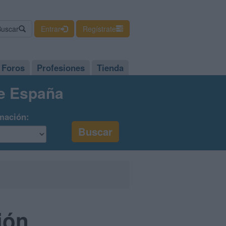
Buscar
Entrar
Regístrate
Foros
Profesiones
Tienda
de España
mación:
ión