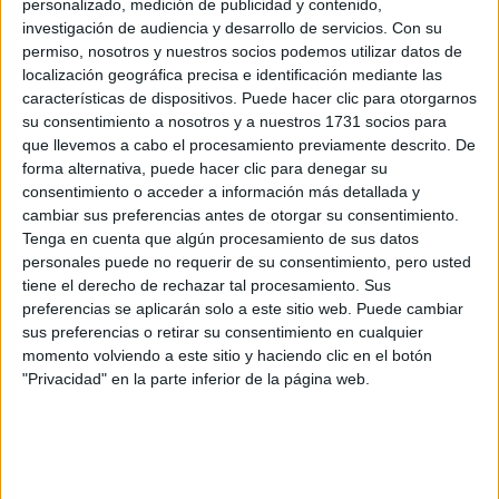
personalizado, medición de publicidad y contenido,
Máster Universitario en Biodiversidad Terrestre: Caracterización, 
investigación de audiencia y desarrollo de servicios.
Con su
Máster Universitario en Biología Marina
permiso, nosotros y nuestros socios podemos utilizar datos de
localización geográfica precisa e identificación mediante las
Máster Universitario en Biología Molecular, Celular y Genética
características de dispositivos. Puede hacer clic para otorgarnos
Máster Universitario en Biotecnología Avanzada
su consentimiento a nosotros y a nuestros 1731 socios para
que llevemos a cabo el procesamiento previamente descrito. De
Máster Universitario en Ciencias, Tecnologías y Gestión Ambiental
forma alternativa, puede hacer clic para denegar su
Máster Universitario en Investigación Química y Química Industrial
consentimiento o acceder a información más detallada y
cambiar sus preferencias antes de otorgar su consentimiento.
Máster Universitario en Neurociencia
Tenga en cuenta que algún procesamiento de sus datos
personales puede no requerir de su consentimiento, pero usted
Facultad de Ciencias de la Comunicación
tiene el derecho de rechazar tal procesamiento. Sus
Titulación
Tip
preferencias se aplicarán solo a este sitio web. Puede cambiar
sus preferencias o retirar su consentimiento en cualquier
Grado en Creación Digital, Animación y Videojuegos
Grad
momento volviendo a este sitio y haciendo clic en el botón
Máster Universitario en Producción Periodística y Audiovisual
Mást
"Privacidad" en la parte inferior de la página web.
Grado en Comunicación Audiovisual
Grad
Facultad de Ciencias de la Educación
Titulación