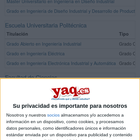
Máster Universitario en Ingeniería en Diseño Industrial
Grado en Ingeniería de Diseño Industrial y Desarrollo de Producto
Escuela Universitaria Politécnica
Titulación
Tipo
Grado Abierto en Ingeniería Industrial
Grado Ofic
Grado en Ingeniería Eléctrica
Grado Ofic
Grado en Ingeniería Electrónica Industrial y Automática
Grado Ofic
Facultad de Ciencias
Titulación
Grado en Biología
Grado en Nanociencia y Nanotecnología
Su privacidad es importante para nosotros
Grado en Química
Nosotros y nuestros
socios
almacenamos y/o accedemos a
información en un dispositivo, como cookies, y procesamos
Simultaneidad de Grados en Biología + Química
datos personales, como identificadores únicos e información
Máster Universitario en Acuicultura
estándar enviada por un dispositivo para publicidad y contenido