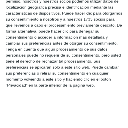
Tu nombre:
*
permiso, nosotros y nuestros socios podemos utilizar datos de
localización geográfica precisa e identificación mediante las
características de dispositivos. Puede hacer clic para otorgarnos
Tus apellidos:
*
su consentimiento a nosotros y a nuestros 1733 socios para
que llevemos a cabo el procesamiento previamente descrito. De
forma alternativa, puede hacer clic para denegar su
Tu email:
*
consentimiento o acceder a información más detallada y
cambiar sus preferencias antes de otorgar su consentimiento.
¿Qué quieres preguntar?
*
Tenga en cuenta que algún procesamiento de sus datos
personales puede no requerir de su consentimiento, pero usted
tiene el derecho de rechazar tal procesamiento. Sus
preferencias se aplicarán solo a este sitio web. Puede cambiar
sus preferencias o retirar su consentimiento en cualquier
momento volviendo a este sitio y haciendo clic en el botón
"Privacidad" en la parte inferior de la página web.
Escribe aquí las dudas o preguntas que te gustaría que te
respondieran: plazos de preinscripción, precios, plazas
disponibles…:
Acepto los
términos y condiciones
y la
política de
privacidad
:
*