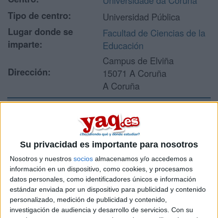
Universidade da Coruña
Tipo de centro:
Universidad Pública
Lugar donde se
Facultad de Ciencias de la
imparte:
Educación
Campus de Elviña
Dirección:
15071 A Coruña
A Coruña
Recibir más
información
Su privacidad es importante para nosotros
Nosotros y nuestros
socios
almacenamos y/o accedemos a
Rellena este formulario con tus datos y un texto con las
información en un dispositivo, como cookies, y procesamos
preguntas que quieres hacer. Al pulsar el botón de enviar,
datos personales, como identificadores únicos e información
los datos y la pregunta que has introducido se enviarán
estándar enviada por un dispositivo para publicidad y contenido
por correo electrónico al centro educativo para que te
personalizado, medición de publicidad y contenido,
respondan ellos directamente.
investigación de audiencia y desarrollo de servicios.
Con su