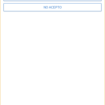
>> Residencias de estudiantes y colegios mayores en A Coruña
NO ACEPTO
¿Decidiendo si estudiar esto?
Pídeles información ¡GRATIS!
Mapa
+
−