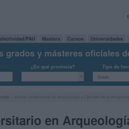
electividad/PAU
Masters
Cursos
Universidades
s grados y másteres oficiales 
¿En qué provincia?
Tipo de for
oruña
Máster Universitario en Arqueología y Ciencias de la Antigüe
rsitario en Arqueologí