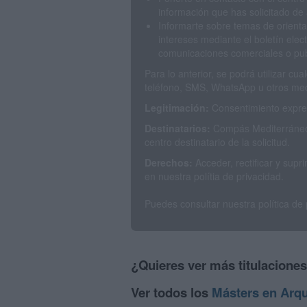
información que has solicitado de 
Informarte sobre temas de orienta
intereses mediante el boletín elec
comunicaciones comerciales o publ
Para lo anterior, se podrá utilizar c
teléfono, SMS, WhatsApp u otros med
Legitimación:
Consentimiento expres
Destinatarios:
Compás Mediterráneo 
centro destinatario de la solicitud.
Derechos:
Acceder, rectificar y sup
en nuestra polítia de privacidad.
Puedes consultar nuestra política de
¿Quieres ver más titulacione
Ver todos los
Másters en Arq