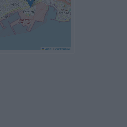
Leaflet
|
©
OpenStreetMap