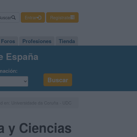
Buscar
Entrar
Regístrate
Foros
Profesiones
Tienda
de España
mación:
dad en: Universidade da Coruña - UDC
a y Ciencias