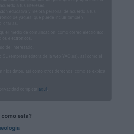
acuerdo a tus intereses.
ción educativa y mejora personal de acuerdo a tus
trónico de yaq.es, que puede incluir también
icitarias.
ualquier medio de comunicación, como correo electrónico,
ios electrónicos.
o del interesado.
SL (empresa editora de la web YAQ.es), así como el
rimir los datos, así como otros derechos, como se explica
 privacidad completa
aquí
.
s como esta?
ueología