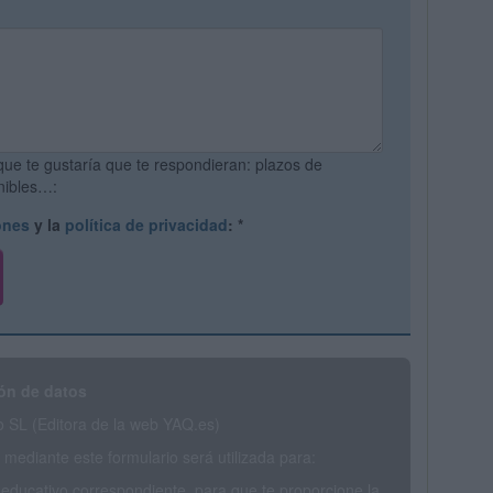
que te gustaría que te respondieran: plazos de
onibles…:
ones
y la
política de privacidad
:
*
ón de datos
SL (Editora de la web YAQ.es)
mediante este formulario será utilizada para:
 educativo correspondiente, para que te proporcione la