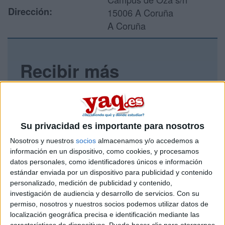
Dirección:
15006 A Coruña
A Coruña
Recibir más
información
Rellena este formulario con tus datos y un texto con las
preguntas que quieres hacer. Al pulsar el botón de enviar,
Su privacidad es importante para nosotros
los datos y la pregunta que has introducido se enviarán
por correo electrónico al centro educativo para que te
Nosotros y nuestros
socios
almacenamos y/o accedemos a
respondan ellos directamente.
información en un dispositivo, como cookies, y procesamos
datos personales, como identificadores únicos e información
Tu nombre:
*
estándar enviada por un dispositivo para publicidad y contenido
personalizado, medición de publicidad y contenido,
Tus apellidos:
*
investigación de audiencia y desarrollo de servicios.
Con su
permiso, nosotros y nuestros socios podemos utilizar datos de
localización geográfica precisa e identificación mediante las
Tu email:
*
características de dispositivos. Puede hacer clic para otorgarnos