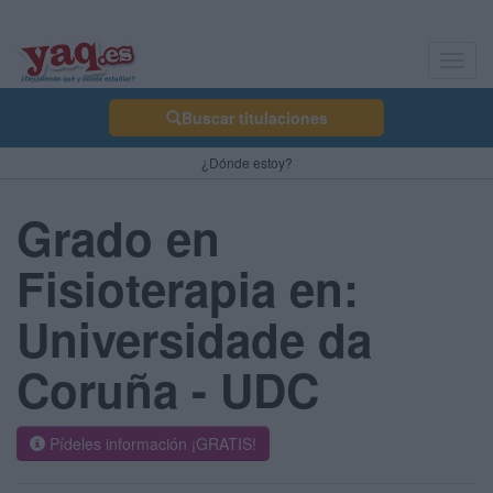
Toggl
navig
Buscar titulaciones
¿Dónde estoy?
Grado en
Fisioterapia en:
Universidade da
Coruña - UDC
Pídeles información ¡GRATIS!