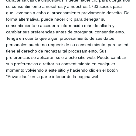
su consentimiento a nosotros y a nuestros 1733 socios para
¿Qué quieres preguntar?
*
que llevemos a cabo el procesamiento previamente descrito. De
forma alternativa, puede hacer clic para denegar su
consentimiento o acceder a información más detallada y
cambiar sus preferencias antes de otorgar su consentimiento.
Tenga en cuenta que algún procesamiento de sus datos
personales puede no requerir de su consentimiento, pero usted
tiene el derecho de rechazar tal procesamiento. Sus
Escribe aquí las dudas o preguntas que te gustaría que te
preferencias se aplicarán solo a este sitio web. Puede cambiar
respondieran: plazos de preinscripción, precios, plazas
sus preferencias o retirar su consentimiento en cualquier
disponibles…:
momento volviendo a este sitio y haciendo clic en el botón
"Privacidad" en la parte inferior de la página web.
Acepto los
términos y condiciones
y la
política de
privacidad
:
*
Información básica sobre protección de datos