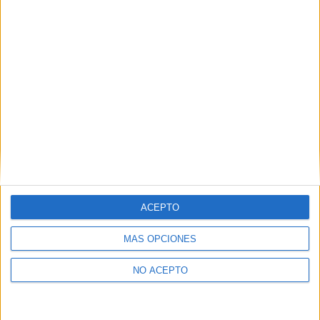
como otros derechos, como se explica en nuestra polítia de
privacidad.
Puedes consultar nuestra política de privacidad completa
aquí
.
¿Quieres ver más titulaciones como ésta?
Dónde estudiar Fisioterapia: Pincha aquí para ver todas las
opciones
¿Necesitas alojamiento universitario en A
Coruña?
ACEPTO
>> Residencias de estudiantes y colegios mayores en A Coruña
MÁS OPCIONES
¿Decidiendo si estudiar esto?
NO ACEPTO
Pídeles información ¡GRATIS!
Mapa