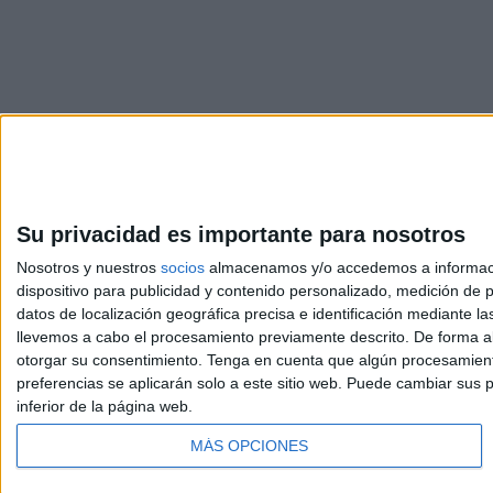
Su privacidad es importante para nosotros
Nosotros y nuestros
socios
almacenamos y/o accedemos a información
dispositivo para publicidad y contenido personalizado, medición de pu
Avis
datos de localización geográfica precisa e identificación mediante l
© 2003-2026
Compá
llevemos a cabo el procesamiento previamente descrito. De forma al
otorgar su consentimiento.
Tenga en cuenta que algún procesamiento
preferencias se aplicarán solo a este sitio web. Puede cambiar sus p
inferior de la página web.
MÁS OPCIONES