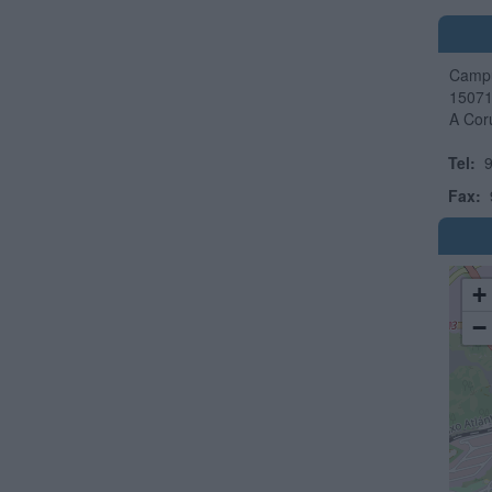
Campu
1507
A Cor
Tel:
9
Fax:
+
−