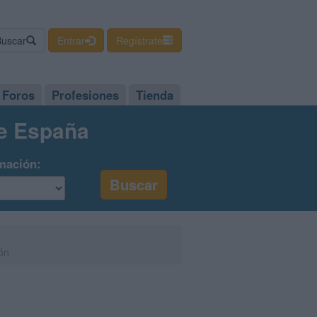
Buscar
Entrar
Regístrate
Foros
Profesiones
Tienda
de España
mación:
ón