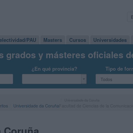
electividad/PAU
Masters
Cursos
Universidades
s grados y másteres oficiales 
¿En qué provincia?
Tipo de for
Universidade da Coruña
ritos
Universidade da Coruña
Facultad de Ciencias de la Comunicaci
a Coruña