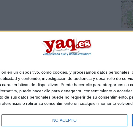
 en un dispositivo, como cookies, y procesamos datos personales, co
Quiénes somos
|
Contactar
|
Anúnciate
blicidad y contenido, investigación de audiencia y desarrollo de servic
o legal
|
Politica de privacidad
|
Condiciones generales
|
Política de co
as características de dispositivos. Puede hacer clic para otorgarnos su
s Mediterráneo S.L.
- Diego de León 47 - 28006 Madrid [ESPAÑA] - T
ternativa, puede hacer clic para denegar su consentimiento o acceder
 de sus datos personales puede no requerir de su consentimiento, per
referencias o retirar su consentimiento en cualquier momento volviendo 
NO ACEPTO