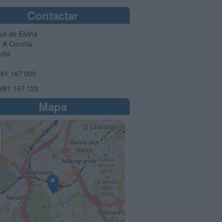
Contactar
s de Elviña
1
A Coruña
uña
81 167 000
981 167 122
Mapa