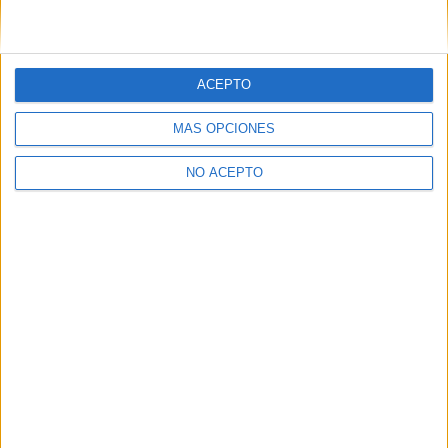
ACEPTO
Leaflet
|
©
OpenStreetMap
MÁS OPCIONES
NO ACEPTO
Quiénes somos
|
Contactar
|
Anúnciate
Aviso legal
|
Politica de privacidad
|
Condiciones generales
|
Política
de cookies
© 2003-2026
Compás Mediterráneo S.L.
- Diego de León 47 - 28006
Madrid [ESPAÑA] - Tel. +34 91 593 2767