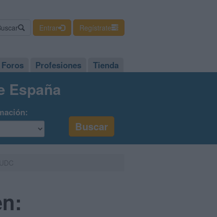
Buscar
Entrar
Regístrate
Foros
Profesiones
Tienda
de España
mación:
- UDC
en: