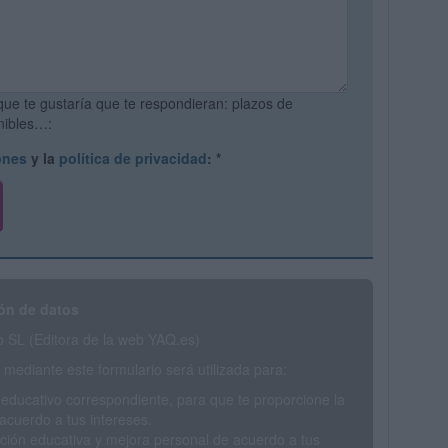
que te gustaría que te respondieran: plazos de
onibles…:
ones
y la
política de privacidad
:
*
ón de datos
SL (Editora de la web YAQ.es)
mediante este formulario será utilizada para:
 educativo correspondiente, para que te proporcione la
acuerdo a tus intereses.
ción educativa y mejora personal de acuerdo a tus