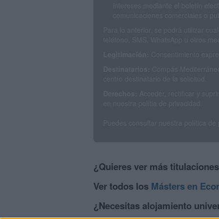
intereses mediante el boletín elec
comunicaciones comerciales o publ
Para lo anterior, se podrá utilizar c
teléfono, SMS, WhatsApp u otros med
Legitimación:
Consentimiento expres
Destinatarios:
Compás Mediterráneo 
centro destinatario de la solicitud.
Derechos:
Acceder, rectificar y sup
en nuestra polítia de privacidad.
Puedes consultar nuestra política de
¿Quieres ver más titulacione
Ver todos los
Másters en Eco
¿Necesitas alojamiento unive