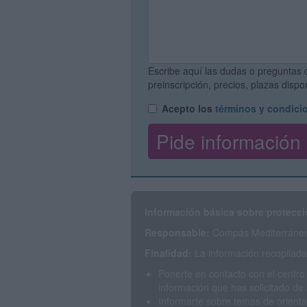
Escribe aquí las dudas o preguntas 
preinscripción, precios, plazas disp
Acepto los
términos y condici
Información básica sobre protecci
Responsable:
Compás Mediterráneo 
Finalidad:
La información recopilada 
Ponerte en contacto con el centro
información que has solicitado de 
Informarte sobre temas de orienta