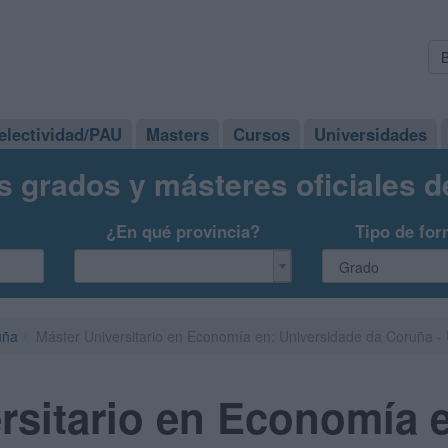
electividad/PAU
Masters
Cursos
Universidades
s grados y másteres oficiales 
¿En qué provincia?
Tipo de for
uña
Máster Universitario en Economía en: Universidade da Coruña 
rsitario en Economía 