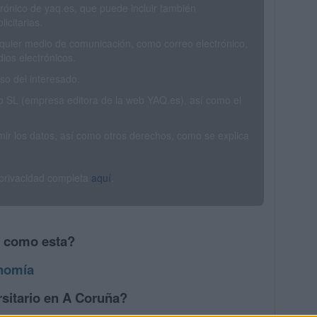
trónico de yaq.es, que puede incluir también
icitarias.
ualquier medio de comunicación, como correo electrónico,
ios electrónicos.
o del interesado.
SL (empresa editora de la web YAQ.es), así como el
rimir los datos, así como otros derechos, como se explica
 privacidad completa
aquí
.
s como esta?
nomía
rsitario en A Coruña?