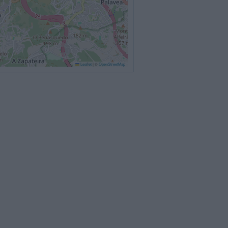
Leaflet
|
©
OpenStreetMap