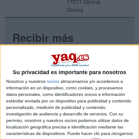
17071 Girona
Girona
Recibir más
información
Rellena este formulario con tus datos y un texto con las
preguntas que quieres hacer. Al pulsar el botón de enviar,
Su privacidad es importante para nosotros
los datos y la pregunta que has introducido se enviarán
por correo electrónico al centro educativo para que te
Nosotros y nuestros
socios
almacenamos y/o accedemos a
respondan ellos directamente.
información en un dispositivo, como cookies, y procesamos
datos personales, como identificadores únicos e información
Tu nombre:
*
estándar enviada por un dispositivo para publicidad y contenido
personalizado, medición de publicidad y contenido,
Tus apellidos:
*
investigación de audiencia y desarrollo de servicios.
Con su
permiso, nosotros y nuestros socios podemos utilizar datos de
localización geográfica precisa e identificación mediante las
Tu email:
*
características de dispositivos. Puede hacer clic para otorgarnos