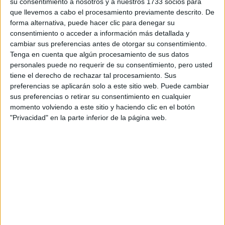
su consentimiento a nosotros y a nuestros 1733 socios para
¿Qué quieres preguntar?
*
que llevemos a cabo el procesamiento previamente descrito. De
forma alternativa, puede hacer clic para denegar su
consentimiento o acceder a información más detallada y
cambiar sus preferencias antes de otorgar su consentimiento.
Tenga en cuenta que algún procesamiento de sus datos
personales puede no requerir de su consentimiento, pero usted
tiene el derecho de rechazar tal procesamiento. Sus
Escribe aquí las dudas o preguntas que te gustaría que te
preferencias se aplicarán solo a este sitio web. Puede cambiar
respondieran: plazos de preinscripción, precios, plazas
sus preferencias o retirar su consentimiento en cualquier
disponibles…:
momento volviendo a este sitio y haciendo clic en el botón
"Privacidad" en la parte inferior de la página web.
Acepto los
términos y condiciones
y la
política de
privacidad
:
*
Información básica sobre protección de datos
Responsable:
Compás Mediterráneo SL (Editora de la