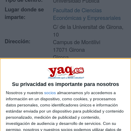
Universidad Pública
Lugar donde se
Facultad de Ciencias
imparte:
Económicas y Empresariales
C/ de la Universitat de Girona,
10
Dirección:
Campus de Montilivi
17071 Girona
Girona
Recibir más
Su privacidad es importante para nosotros
información
Nosotros y nuestros
socios
almacenamos y/o accedemos a
información en un dispositivo, como cookies, y procesamos
datos personales, como identificadores únicos e información
Rellena este formulario con tus datos y un texto con las
estándar enviada por un dispositivo para publicidad y contenido
preguntas que quieres hacer. Al pulsar el botón de enviar,
los datos y la pregunta que has introducido se enviarán
personalizado, medición de publicidad y contenido,
por correo electrónico al centro educativo para que te
investigación de audiencia y desarrollo de servicios.
Con su
respondan ellos directamente.
permiso, nosotros y nuestros socios podemos utilizar datos de