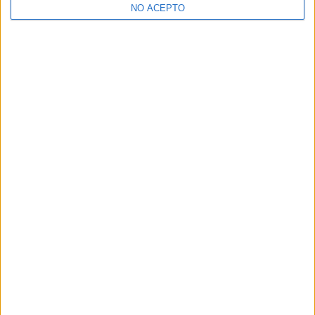
NO ACEPTO
¿Decidiendo si estudiar esto?
Pídeles información ¡GRATIS!
Mapa
+
−
Leaflet
|
©
OpenStreetMap