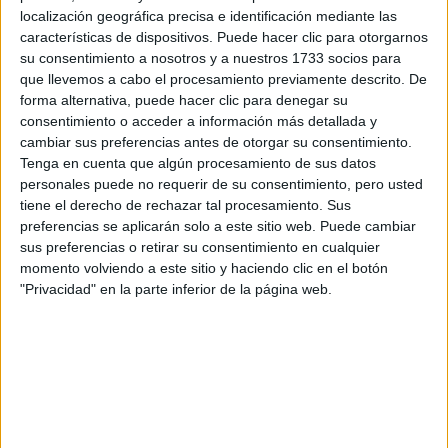
localización geográfica precisa e identificación mediante las
Tu nombre:
*
características de dispositivos. Puede hacer clic para otorgarnos
su consentimiento a nosotros y a nuestros 1733 socios para
Tus apellidos:
*
que llevemos a cabo el procesamiento previamente descrito. De
forma alternativa, puede hacer clic para denegar su
consentimiento o acceder a información más detallada y
Tu email:
*
cambiar sus preferencias antes de otorgar su consentimiento.
Tenga en cuenta que algún procesamiento de sus datos
personales puede no requerir de su consentimiento, pero usted
¿Qué quieres preguntar?
*
tiene el derecho de rechazar tal procesamiento. Sus
preferencias se aplicarán solo a este sitio web. Puede cambiar
sus preferencias o retirar su consentimiento en cualquier
momento volviendo a este sitio y haciendo clic en el botón
"Privacidad" en la parte inferior de la página web.
Escribe aquí las dudas o preguntas que te gustaría que te
respondieran: plazos de preinscripción, precios, plazas
disponibles…:
Acepto los
términos y condiciones
y la
política de
privacidad
:
*