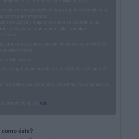
mediante este formulario será utilizada para:
 educativo correspondiente, para que te proporcione la
acuerdo a tus intereses.
ción educativa y mejora personal de acuerdo a tus
trónico de yaq.es, que puede incluir también
icitarias.
ualquier medio de comunicación, como correo electrónico,
ios electrónicos.
o del interesado.
SL (empresa editora de la web YAQ.es), así como el
rimir los datos, así como otros derechos, como se explica
 privacidad completa
aquí
.
s como ésta?