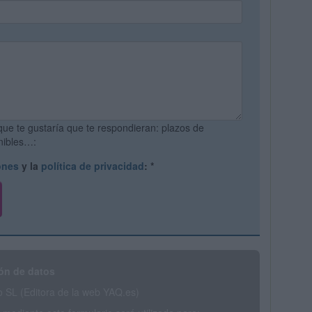
que te gustaría que te respondieran: plazos de
onibles…:
ones
y la
política de privacidad
:
*
ón de datos
SL (Editora de la web YAQ.es)