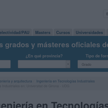
electividad/PAU
Masters
Cursos
Universidades
s grados y másteres oficiales 
¿En qué provincia?
Tipo de for
eniería y arquitectura
Ingeniería en Tecnologías Industriales
 Industriales en: Universitat de Girona - UDG
eniería en Tecnologías