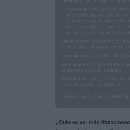
Finalidad:
La información recopilada 
Ponerte en contacto con el centro
información que has solicitado de 
Informarte sobre temas de orienta
intereses mediante el boletín elec
comunicaciones comerciales o publ
Para lo anterior, se podrá utilizar c
teléfono, SMS, WhatsApp u otros med
Legitimación:
Consentimiento expres
Destinatarios:
Compás Mediterráneo 
centro destinatario de la solicitud.
Derechos:
Acceder, rectificar y sup
en nuestra polítia de privacidad.
Puedes consultar nuestra política de
¿Quieres ver más titulacione