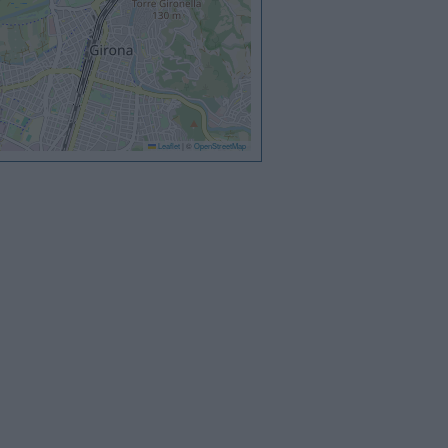
Leaflet
|
©
OpenStreetMap