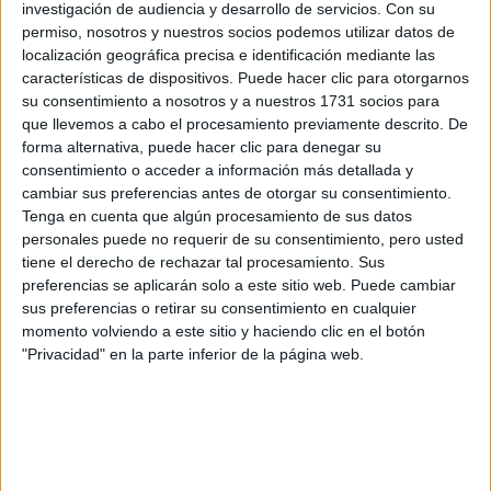
investigación de audiencia y desarrollo de servicios.
Con su
Rellena este formulario con tus datos y un texto con las
permiso, nosotros y nuestros socios podemos utilizar datos de
preguntas que quieres hacer. Al pulsar el botón de enviar,
localización geográfica precisa e identificación mediante las
los datos y la pregunta que has introducido se enviarán
características de dispositivos. Puede hacer clic para otorgarnos
por correo electrónico al centro educativo para que te
su consentimiento a nosotros y a nuestros 1731 socios para
respondan ellos directamente.
que llevemos a cabo el procesamiento previamente descrito. De
forma alternativa, puede hacer clic para denegar su
Tu nombre:
*
consentimiento o acceder a información más detallada y
cambiar sus preferencias antes de otorgar su consentimiento.
Tus apellidos:
*
Tenga en cuenta que algún procesamiento de sus datos
personales puede no requerir de su consentimiento, pero usted
tiene el derecho de rechazar tal procesamiento. Sus
Tu email:
*
preferencias se aplicarán solo a este sitio web. Puede cambiar
sus preferencias o retirar su consentimiento en cualquier
¿Qué quieres preguntar?
*
momento volviendo a este sitio y haciendo clic en el botón
"Privacidad" en la parte inferior de la página web.
Escribe aquí las dudas o preguntas que te gustaría que te