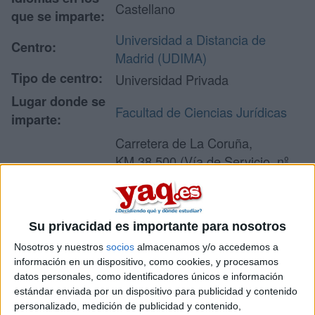
Castellano
que se imparte:
Universidad a Distancia de
Centro:
Madrid (UDIMA)
Tipo de centro:
Universidad Privada
Lugar donde se
Facultad de Ciencias Jurídicas
imparte:
Carretera de La Coruña,
KM.38,500 (Vía de Servicio, nº
Dirección:
15)
28400 Collado Villalba
Madrid
Su privacidad es importante para nosotros
Nosotros y nuestros
socios
almacenamos y/o accedemos a
información en un dispositivo, como cookies, y procesamos
Recibir más
datos personales, como identificadores únicos e información
estándar enviada por un dispositivo para publicidad y contenido
información
personalizado, medición de publicidad y contenido,