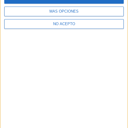
Dónde estudiar Relaciones Laborales y Recursos Humanos:
Pincha aquí para ver todas las opciones
MÁS OPCIONES
¿Necesitas alojamiento universitario en Madrid?
NO ACEPTO
>> Residencias de estudiantes y colegios mayores en Madrid
¿Decidiendo si estudiar esto?
Pídeles información ¡GRATIS!
Mapa
+
−