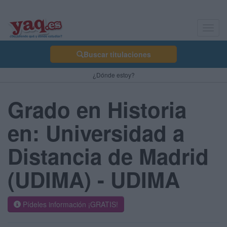
Toggl
navig
Buscar titulaciones
¿Dónde estoy?
Grado en Historia
en: Universidad a
Distancia de Madrid
(UDIMA) - UDIMA
Pídeles información ¡GRATIS!