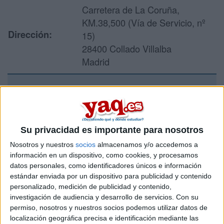
Carretera de La Coruña,
KM.38,500 (Vía de Servicio, nº
Dirección:
15)
28400 Collado Villalba
Madrid
Recibir más
información
Su privacidad es importante para nosotros
Rellena este formulario con tus datos y un texto con las
Nosotros y nuestros
socios
almacenamos y/o accedemos a
preguntas que quieres hacer. Al pulsar el botón de enviar,
información en un dispositivo, como cookies, y procesamos
los datos y la pregunta que has introducido se enviarán
datos personales, como identificadores únicos e información
por correo electrónico al centro educativo para que te
estándar enviada por un dispositivo para publicidad y contenido
respondan ellos directamente.
personalizado, medición de publicidad y contenido,
investigación de audiencia y desarrollo de servicios.
Con su
Tu nombre:
*
permiso, nosotros y nuestros socios podemos utilizar datos de
localización geográfica precisa e identificación mediante las