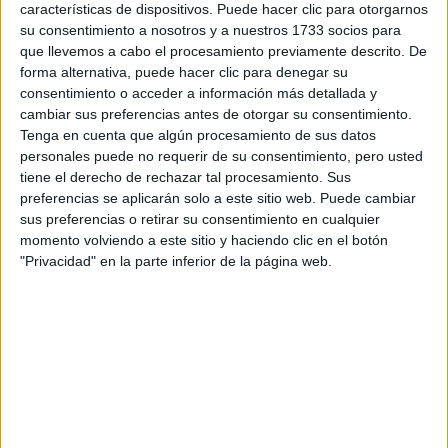
Tus apellidos:
*
características de dispositivos. Puede hacer clic para otorgarnos
su consentimiento a nosotros y a nuestros 1733 socios para
que llevemos a cabo el procesamiento previamente descrito. De
Tu email:
*
forma alternativa, puede hacer clic para denegar su
consentimiento o acceder a información más detallada y
¿Qué quieres preguntar?
*
cambiar sus preferencias antes de otorgar su consentimiento.
Tenga en cuenta que algún procesamiento de sus datos
personales puede no requerir de su consentimiento, pero usted
tiene el derecho de rechazar tal procesamiento. Sus
preferencias se aplicarán solo a este sitio web. Puede cambiar
sus preferencias o retirar su consentimiento en cualquier
momento volviendo a este sitio y haciendo clic en el botón
Escribe aquí las dudas o preguntas que te gustaría que te
"Privacidad" en la parte inferior de la página web.
respondieran: plazos de preinscripción, precios, plazas
disponibles…:
Acepto los
términos y condiciones
y la
política de
privacidad
:
*