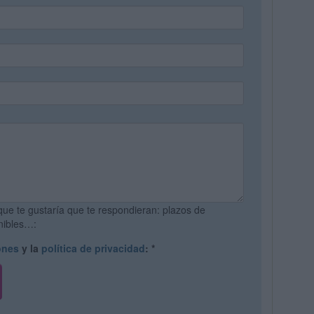
que te gustaría que te respondieran: plazos de
onibles…:
ones
y la
política de privacidad
:
*