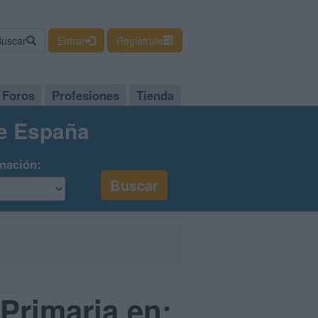
Buscar
Entrar
Regístrate
Foros
Profesiones
Tienda
de España
mación:
Primaria en: