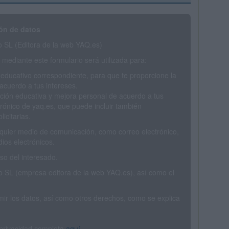
ón de datos
SL (Editora de la web YAQ.es)
mediante este formulario será utilizada para:
 educativo correspondiente, para que te proporcione la
acuerdo a tus intereses.
ción educativa y mejora personal de acuerdo a tus
trónico de yaq.es, que puede incluir también
icitarias.
ualquier medio de comunicación, como correo electrónico,
ios electrónicos.
o del interesado.
SL (empresa editora de la web YAQ.es), así como el
rimir los datos, así como otros derechos, como se explica
 privacidad completa
aquí
.