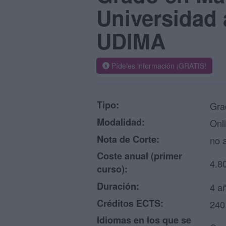
Universidad 
UDIMA
Pídeles información ¡GRATIS!
Tipo:
Gra
Modalidad:
Onl
Nota de Corte:
no a
Coste anual (primer
4.8
curso):
Duración:
4 a
Créditos ECTS:
240
Idiomas en los que se