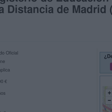
a Distancia de Madrid 
do Oficial
¿De
ine
plica
00 €
ños
+
−