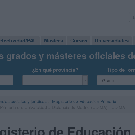
electividad/PAU
Masters
Cursos
Universidades
s grados y másteres oficiales 
¿En qué provincia?
Tipo de for
ncias sociales y jurídicas
Magisterio de Educación Primaria
Primaria en: Universidad a Distancia de Madrid (UDIMA) - UDIMA
isterio de Educación 