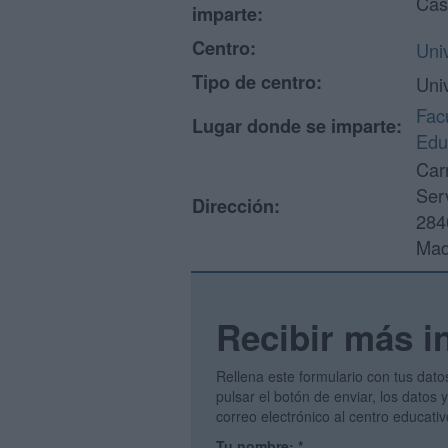
Cas
imparte:
Centro:
Uni
Tipo de centro:
Uni
Facu
Lugar donde se imparte:
Edu
Car
Serv
Dirección:
284
Mad
Recibir más i
Rellena este formulario con tus dato
pulsar el botón de enviar, los datos
correo electrónico al centro educati
Tu nombre:
*