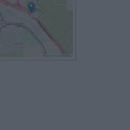
Leaflet
|
©
OpenStreetMap