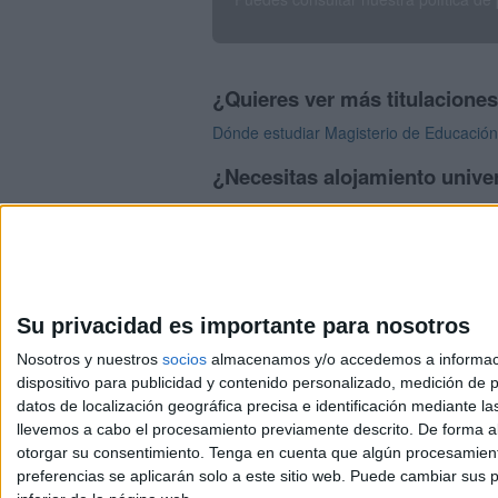
¿Quieres ver más titulacione
Dónde estudiar Magisterio de Educación 
¿Necesitas alojamiento univer
>> Residencias de estudiantes y colegi
Su privacidad es importante para nosotros
Nosotros y nuestros
socios
almacenamos y/o accedemos a información
dispositivo para publicidad y contenido personalizado, medición de pu
Avis
datos de localización geográfica precisa e identificación mediante l
© 2003-2026
Compá
llevemos a cabo el procesamiento previamente descrito. De forma al
otorgar su consentimiento.
Tenga en cuenta que algún procesamiento
preferencias se aplicarán solo a este sitio web. Puede cambiar sus p