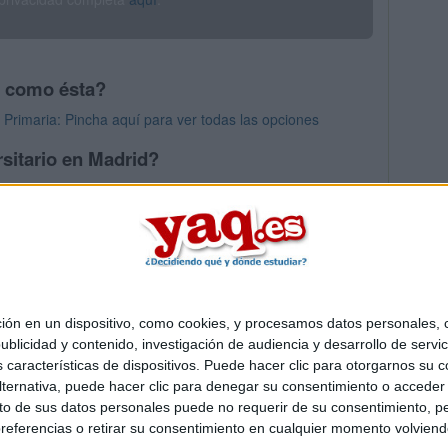
s como ésta?
Primaria: Pincha aquí para ver todas las opciones
sitario en Madrid?
os mayores en Madrid
 en un dispositivo, como cookies, y procesamos datos personales, co
Quiénes somos
|
Contactar
|
Anúnciate
blicidad y contenido, investigación de audiencia y desarrollo de servic
o legal
|
Politica de privacidad
|
Condiciones generales
|
Política de co
as características de dispositivos. Puede hacer clic para otorgarnos su
s Mediterráneo S.L.
- Diego de León 47 - 28006 Madrid [ESPAÑA] - T
ternativa, puede hacer clic para denegar su consentimiento o acceder
 de sus datos personales puede no requerir de su consentimiento, per
referencias o retirar su consentimiento en cualquier momento volviendo 