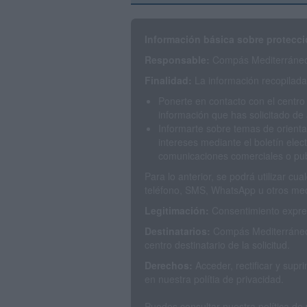
Información básica sobre protecci
Responsable:
Compás Mediterráneo 
Finalidad:
La información recopilada 
Ponerte en contacto con el centro
información que has solicitado de 
Informarte sobre temas de orienta
intereses mediante el boletín elec
comunicaciones comerciales o publ
Para lo anterior, se podrá utilizar c
teléfono, SMS, WhatsApp u otros med
Legitimación:
Consentimiento expres
Destinatarios:
Compás Mediterráneo 
centro destinatario de la solicitud.
Derechos:
Acceder, rectificar y sup
en nuestra polítia de privacidad.
Puedes consultar nuestra política de