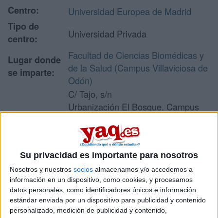
Centro:
Universidad Europea de Madrid
Tipo de
Universidad Privada
centro:
Facultad de Ciencias Biomédicas y
Lugar donde
de la Salud (Campus Villaviciosa de
se imparte:
Odón)
C/ Tajo, s/n
Urbanización El Bosque. Campus
Dirección:
Universitario - Edificio A
28670 Villaviciosa de Odón
Madrid
Su privacidad es importante para nosotros
Nosotros y nuestros
socios
almacenamos y/o accedemos a
información en un dispositivo, como cookies, y procesamos
Recibir más
datos personales, como identificadores únicos e información
información
estándar enviada por un dispositivo para publicidad y contenido
personalizado, medición de publicidad y contenido,