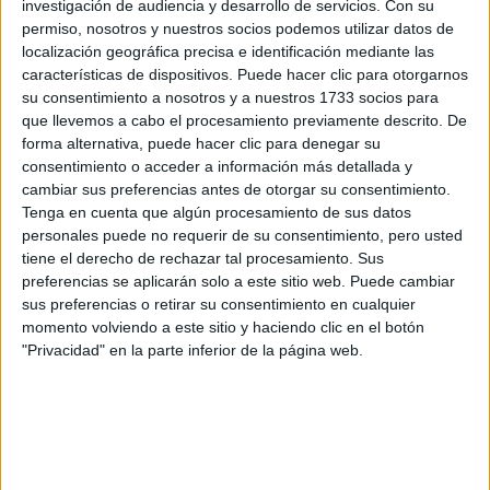
investigación de audiencia y desarrollo de servicios.
Con su
Rellena este formulario con tus datos y un texto con las
permiso, nosotros y nuestros socios podemos utilizar datos de
preguntas que quieres hacer. Al pulsar el botón de enviar,
localización geográfica precisa e identificación mediante las
los datos y la pregunta que has introducido se enviarán
características de dispositivos. Puede hacer clic para otorgarnos
por correo electrónico al centro educativo para que te
su consentimiento a nosotros y a nuestros 1733 socios para
respondan ellos directamente.
que llevemos a cabo el procesamiento previamente descrito. De
Tu nombre:
*
forma alternativa, puede hacer clic para denegar su
consentimiento o acceder a información más detallada y
cambiar sus preferencias antes de otorgar su consentimiento.
Tus apellidos:
*
Tenga en cuenta que algún procesamiento de sus datos
personales puede no requerir de su consentimiento, pero usted
Tu email:
*
tiene el derecho de rechazar tal procesamiento. Sus
preferencias se aplicarán solo a este sitio web. Puede cambiar
sus preferencias o retirar su consentimiento en cualquier
¿Qué quieres preguntar?
*
momento volviendo a este sitio y haciendo clic en el botón
"Privacidad" en la parte inferior de la página web.
Escribe aquí las dudas o preguntas que te gustaría que te
respondieran: plazos de preinscripción, precios, plazas