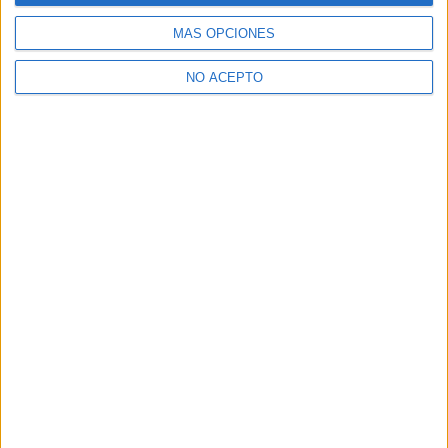
ver todas las opciones
MÁS OPCIONES
¿Necesitas alojamiento universitario en Madrid?
NO ACEPTO
>> Residencias de estudiantes y colegios mayores en Madrid
¿Decidiendo si estudiar esto?
Pídeles información ¡GRATIS!
Mapa
+
−