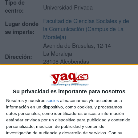
Tipo de
Universidad Privada
centro:
Facultad de Ciencias Sociales y de
Lugar donde
la Comunicación (Campus de La
se imparte:
Moraleja)
Avenida de Bruselas, 12-14
La Moraleja
Dirección:
28108 Alcobendas
Madrid
Su privacidad es importante para nosotros
Recibir más
Nosotros y nuestros
socios
almacenamos y/o accedemos a
información
información en un dispositivo, como cookies, y procesamos
datos personales, como identificadores únicos e información
estándar enviada por un dispositivo para publicidad y contenido
Rellena este formulario con tus datos y un texto con las
personalizado, medición de publicidad y contenido,
preguntas que quieres hacer. Al pulsar el botón de enviar,
los datos y la pregunta que has introducido se enviarán
investigación de audiencia y desarrollo de servicios.
Con su