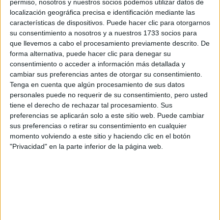
por correo electrónico al centro educativo para que te
permiso, nosotros y nuestros socios podemos utilizar datos de
respondan ellos directamente.
localización geográfica precisa e identificación mediante las
características de dispositivos. Puede hacer clic para otorgarnos
Tu nombre:
*
su consentimiento a nosotros y a nuestros 1733 socios para
que llevemos a cabo el procesamiento previamente descrito. De
Tus apellidos:
*
forma alternativa, puede hacer clic para denegar su
consentimiento o acceder a información más detallada y
cambiar sus preferencias antes de otorgar su consentimiento.
Tu email:
*
Tenga en cuenta que algún procesamiento de sus datos
personales puede no requerir de su consentimiento, pero usted
tiene el derecho de rechazar tal procesamiento. Sus
¿Qué quieres preguntar?
*
preferencias se aplicarán solo a este sitio web. Puede cambiar
sus preferencias o retirar su consentimiento en cualquier
momento volviendo a este sitio y haciendo clic en el botón
"Privacidad" en la parte inferior de la página web.
Escribe aquí las dudas o preguntas que te gustaría que te
respondieran: plazos de preinscripción, precios, plazas
disponibles…:
Acepto los
términos y condiciones
y la
política de