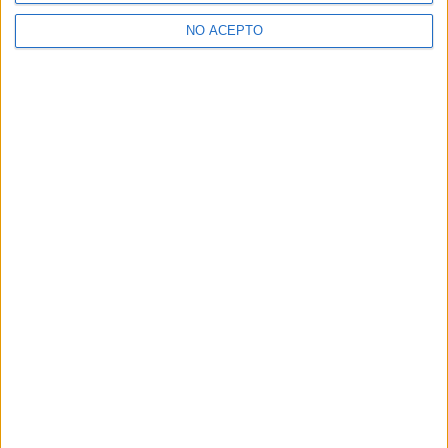
>> Residencias de estudiantes y colegios mayores en Madrid
NO ACEPTO
¿Decidiendo si estudiar esto?
Pídeles información ¡GRATIS!
Mapa
+
−