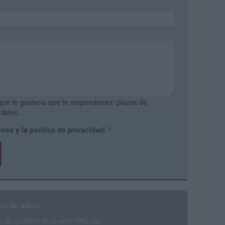
que te gustaría que te respondieran: plazos de
onibles…:
ones
y la
política de privacidad
:
*
ón de datos
SL (Editora de la web YAQ.es)