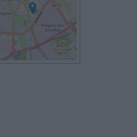
Leaflet
|
©
OpenStreetMap