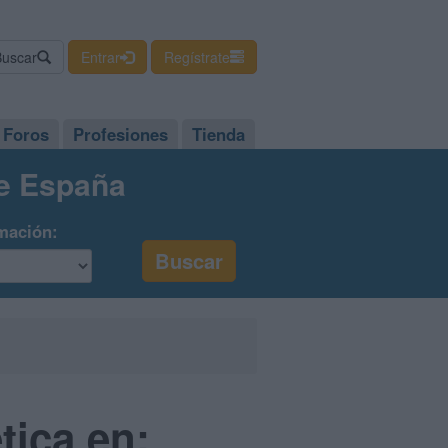
Buscar
Entrar
Regístrate
Foros
Profesiones
Tienda
de España
mación:
tica en: