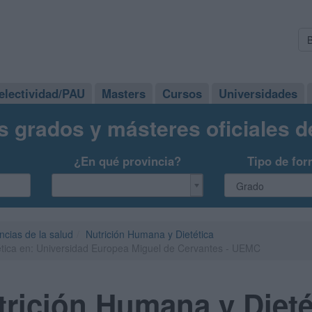
electividad/PAU
Masters
Cursos
Universidades
s grados y másteres oficiales 
¿En qué provincia?
Tipo de for
ncias de la salud
Nutrición Humana y Dietética
ética en: Universidad Europea Miguel de Cervantes - UEMC
rición Humana y Dieté