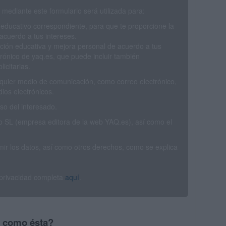
mediante este formulario será utilizada para:
 educativo correspondiente, para que te proporcione la
acuerdo a tus intereses.
ción educativa y mejora personal de acuerdo a tus
trónico de yaq.es, que puede incluir también
icitarias.
ualquier medio de comunicación, como correo electrónico,
ios electrónicos.
o del interesado.
SL (empresa editora de la web YAQ.es), así como el
rimir los datos, así como otros derechos, como se explica
 privacidad completa
aquí
.
s como ésta?