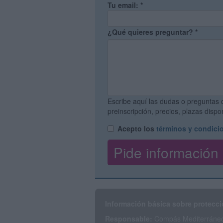
Tu email:
*
¿Qué quieres preguntar?
*
Escribe aquí las dudas o preguntas 
preinscripción, precios, plazas disp
Acepto los
términos y condici
Información básica sobre protecci
Responsable:
Compás Mediterráneo 