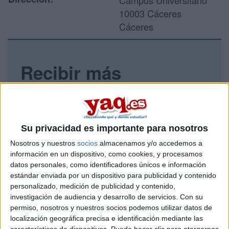
Campus Universitario
10003 Cáceres
Cáceres
Recibir más
información
Rellena este formulario con tus datos y un texto con las
preguntas que quieres hacer. Al pulsar el botón de enviar,
Su privacidad es importante para nosotros
los datos y la pregunta que has introducido se enviarán
por correo electrónico al centro educativo para que te
Nosotros y nuestros
socios
almacenamos y/o accedemos a
respondan ellos directamente.
información en un dispositivo, como cookies, y procesamos
datos personales, como identificadores únicos e información
Tu nombre:
*
estándar enviada por un dispositivo para publicidad y contenido
personalizado, medición de publicidad y contenido,
Tus apellidos:
*
investigación de audiencia y desarrollo de servicios.
Con su
permiso, nosotros y nuestros socios podemos utilizar datos de
localización geográfica precisa e identificación mediante las
Tu email:
*