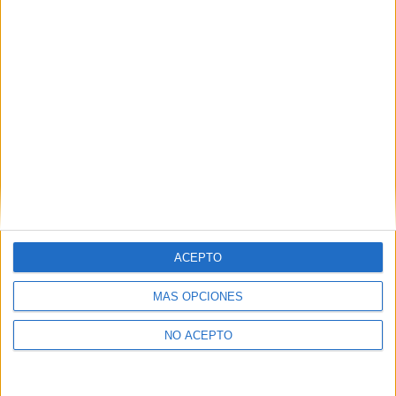
como otros derechos, como se explica en nuestra polítia de
privacidad.
Puedes consultar nuestra política de privacidad completa
aquí
.
¿Quieres ver más titulaciones como ésta?
Dónde estudiar Veterinaria: Pincha aquí para ver todas las
opciones
¿Necesitas alojamiento universitario en
Cáceres?
ACEPTO
>> Residencias de estudiantes y colegios mayores en Cáceres
MÁS OPCIONES
¿Decidiendo si estudiar esto?
NO ACEPTO
Pídeles información ¡GRATIS!