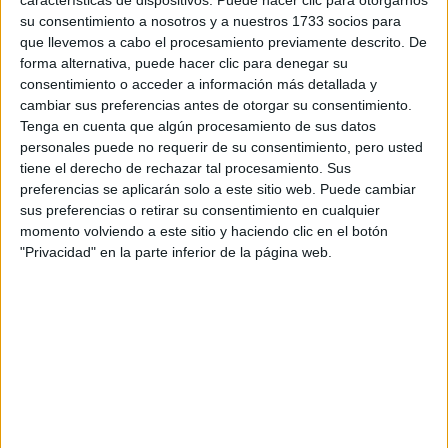
características de dispositivos. Puede hacer clic para otorgarnos
su consentimiento a nosotros y a nuestros 1733 socios para
¿Qué quieres preguntar?
*
que llevemos a cabo el procesamiento previamente descrito. De
forma alternativa, puede hacer clic para denegar su
consentimiento o acceder a información más detallada y
cambiar sus preferencias antes de otorgar su consentimiento.
Tenga en cuenta que algún procesamiento de sus datos
personales puede no requerir de su consentimiento, pero usted
tiene el derecho de rechazar tal procesamiento. Sus
Escribe aquí las dudas o preguntas que te gustaría que te
preferencias se aplicarán solo a este sitio web. Puede cambiar
respondieran: plazos de preinscripción, precios, plazas
sus preferencias o retirar su consentimiento en cualquier
disponibles…:
momento volviendo a este sitio y haciendo clic en el botón
"Privacidad" en la parte inferior de la página web.
Acepto los
términos y condiciones
y la
política de
privacidad
:
*
Información básica sobre protección de datos