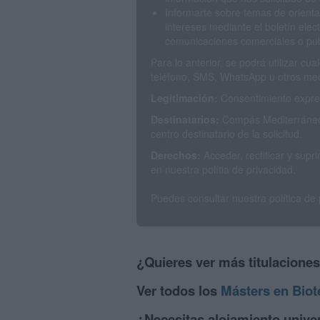
Informarte sobre temas de orienta
intereses mediante el boletín elec
comunicaciones comerciales o publ
Para lo anterior, se podrá utilizar c
teléfono, SMS, WhatsApp u otros med
Legitimación:
Consentimiento expres
Destinatarios:
Compás Mediterráneo 
centro destinatario de la solicitud.
Derechos:
Acceder, rectificar y sup
en nuestra polítia de privacidad.
Puedes consultar nuestra política de
¿Quieres ver más titulacione
Ver todos los
Másters en Biot
¿Necesitas alojamiento univer