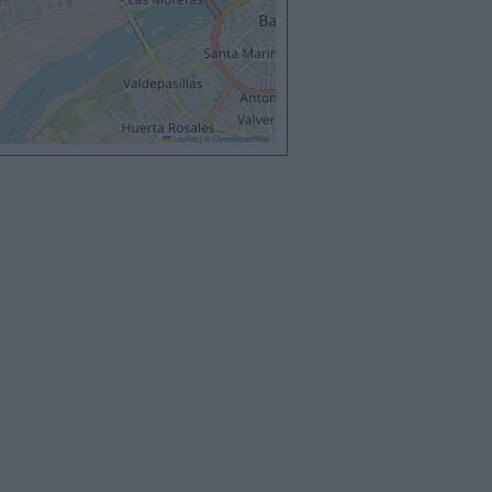
Leaflet
|
©
OpenStreetMap