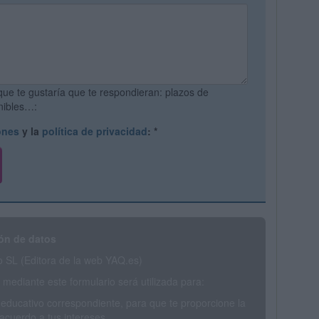
que te gustaría que te respondieran: plazos de
onibles…:
ones
y la
política de privacidad
:
*
ón de datos
SL (Editora de la web YAQ.es)
mediante este formulario será utilizada para:
 educativo correspondiente, para que te proporcione la
acuerdo a tus intereses.