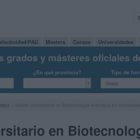
electividad/PAU
Masters
Cursos
Universidades
s grados y másteres oficiales 
¿En qué provincia?
Tipo de for
dajoz
Máster Universitario en Biotecnología Avanzada en: Universi
rsitario en Biotecnol