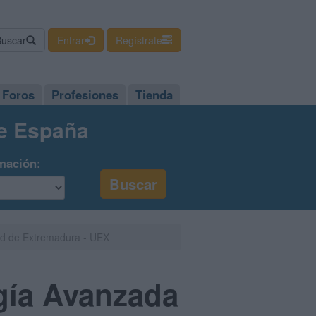
Buscar
Entrar
Regístrate
Foros
Profesiones
Tienda
de España
mación:
dad de Extremadura - UEX
ogía Avanzada