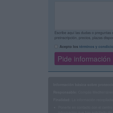
Escribe aquí las dudas o preguntas 
preinscripción, precios, plazas disp
Acepto los
términos y condici
Información básica sobre protecci
Responsable:
Compás Mediterráneo 
Finalidad:
La información recopilada 
Ponerte en contacto con el centro
información que has solicitado de 