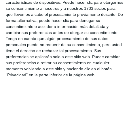
características de dispositivos. Puede hacer clic para otorgarnos
su consentimiento a nosotros y a nuestros 1733 socios para
Tu email:
*
que llevemos a cabo el procesamiento previamente descrito. De
forma alternativa, puede hacer clic para denegar su
¿Qué quieres preguntar?
*
consentimiento o acceder a información más detallada y
cambiar sus preferencias antes de otorgar su consentimiento.
Tenga en cuenta que algún procesamiento de sus datos
personales puede no requerir de su consentimiento, pero usted
tiene el derecho de rechazar tal procesamiento. Sus
preferencias se aplicarán solo a este sitio web. Puede cambiar
sus preferencias o retirar su consentimiento en cualquier
Escribe aquí las dudas o preguntas que te gustaría que te
momento volviendo a este sitio y haciendo clic en el botón
respondieran: plazos de preinscripción, precios, plazas
"Privacidad" en la parte inferior de la página web.
disponibles…:
Acepto los
términos y condiciones
y la
política de
privacidad
:
*