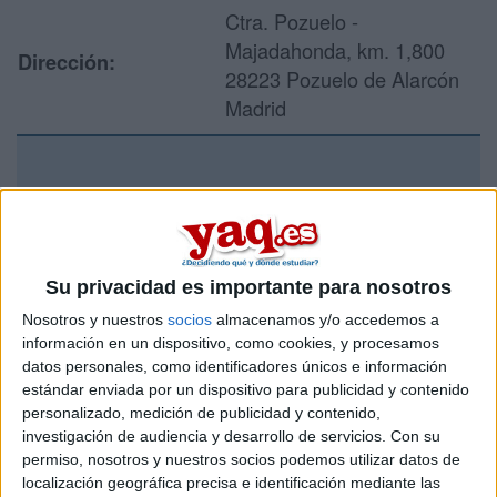
Ctra. Pozuelo -
Majadahonda, km. 1,800
Dirección:
28223 Pozuelo de Alarcón
Madrid
Recibir más
información
Su privacidad es importante para nosotros
Rellena este formulario con tus datos y un texto con las
preguntas que quieres hacer. Al pulsar el botón de enviar,
Nosotros y nuestros
socios
almacenamos y/o accedemos a
los datos y la pregunta que has introducido se enviarán
información en un dispositivo, como cookies, y procesamos
por correo electrónico al centro educativo para que te
datos personales, como identificadores únicos e información
respondan ellos directamente.
estándar enviada por un dispositivo para publicidad y contenido
personalizado, medición de publicidad y contenido,
Tu nombre:
*
investigación de audiencia y desarrollo de servicios.
Con su
permiso, nosotros y nuestros socios podemos utilizar datos de
Tus apellidos:
*
localización geográfica precisa e identificación mediante las