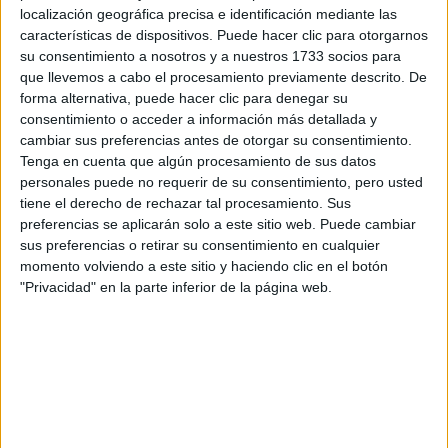
localización geográfica precisa e identificación mediante las
Tu nombre:
*
características de dispositivos. Puede hacer clic para otorgarnos
su consentimiento a nosotros y a nuestros 1733 socios para
Tus apellidos:
*
que llevemos a cabo el procesamiento previamente descrito. De
forma alternativa, puede hacer clic para denegar su
consentimiento o acceder a información más detallada y
Tu email:
*
cambiar sus preferencias antes de otorgar su consentimiento.
Tenga en cuenta que algún procesamiento de sus datos
¿Qué quieres preguntar?
*
personales puede no requerir de su consentimiento, pero usted
tiene el derecho de rechazar tal procesamiento. Sus
preferencias se aplicarán solo a este sitio web. Puede cambiar
sus preferencias o retirar su consentimiento en cualquier
momento volviendo a este sitio y haciendo clic en el botón
"Privacidad" en la parte inferior de la página web.
Escribe aquí las dudas o preguntas que te gustaría que te
respondieran: plazos de preinscripción, precios, plazas
disponibles…:
Acepto los
términos y condiciones
y la
política de
privacidad
:
*