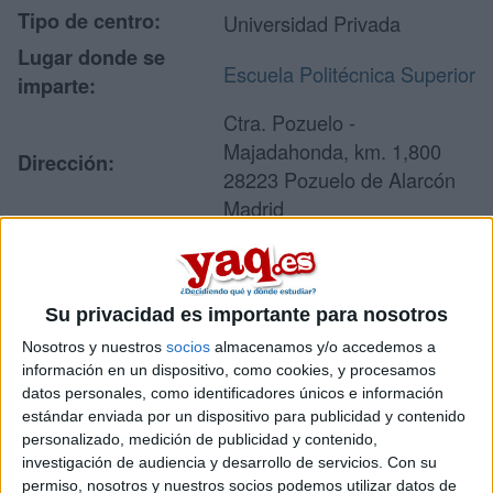
Tipo de centro:
Universidad Privada
Lugar donde se
Escuela Politécnica Superior
imparte:
Ctra. Pozuelo -
Majadahonda, km. 1,800
Dirección:
28223 Pozuelo de Alarcón
Madrid
Recibir más
Su privacidad es importante para nosotros
información
Nosotros y nuestros
socios
almacenamos y/o accedemos a
información en un dispositivo, como cookies, y procesamos
Rellena este formulario con tus datos y un texto con las
datos personales, como identificadores únicos e información
preguntas que quieres hacer. Al pulsar el botón de enviar,
estándar enviada por un dispositivo para publicidad y contenido
los datos y la pregunta que has introducido se enviarán
personalizado, medición de publicidad y contenido,
por correo electrónico al centro educativo para que te
investigación de audiencia y desarrollo de servicios.
Con su
respondan ellos directamente.
permiso, nosotros y nuestros socios podemos utilizar datos de