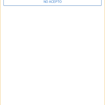
NO ACEPTO
¿Decidiendo si estudiar esto?
Pídeles información ¡GRATIS!
Mapa
+
−
Leaflet
|
©
OpenStreetMap