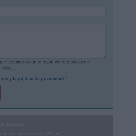
que te gustaría que te respondieran: plazos de
onibles…:
ones
y la
política de privacidad
:
*
ón de datos
SL (Editora de la web YAQ.es)