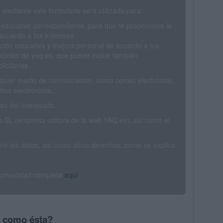
mediante este formulario será utilizada para:
 educativo correspondiente, para que te proporcione la
acuerdo a tus intereses.
ción educativa y mejora personal de acuerdo a tus
trónico de yaq.es, que puede incluir también
icitarias.
ualquier medio de comunicación, como correo electrónico,
ios electrónicos.
o del interesado.
SL (empresa editora de la web YAQ.es), así como el
rimir los datos, así como otros derechos, como se explica
 privacidad completa
aquí
.
s como ésta?