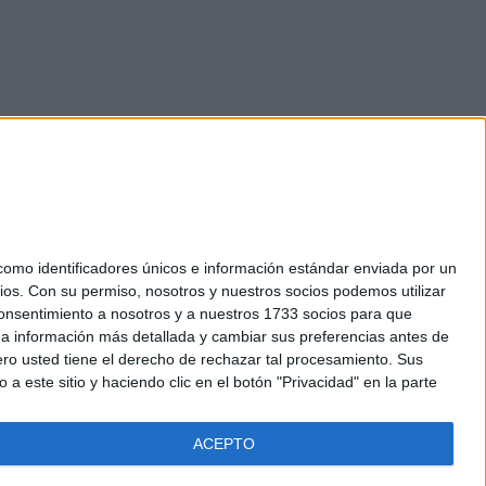
mo identificadores únicos e información estándar enviada por un
ios.
Con su permiso, nosotros y nuestros socios podemos utilizar
okies
 consentimiento a nosotros y a nuestros 1733 socios para que
el. +34 91 593 2767
 a información más detallada y cambiar sus preferencias antes de
o usted tiene el derecho de rechazar tal procesamiento. Sus
a este sitio y haciendo clic en el botón "Privacidad" en la parte
ACEPTO