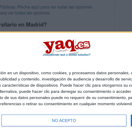
Públicas: Pincha aquí para ver todas las opciones
ara ver todas las opciones
sitario en Madrid?
os mayores en Madrid
 en un dispositivo, como cookies, y procesamos datos personales, co
Quiénes somos
|
Contactar
|
Anúnciate
blicidad y contenido, investigación de audiencia y desarrollo de servic
o legal
|
Politica de privacidad
|
Condiciones generales
|
Política de co
as características de dispositivos. Puede hacer clic para otorgarnos su
s Mediterráneo S.L.
- Diego de León 47 - 28006 Madrid [ESPAÑA] - T
ternativa, puede hacer clic para denegar su consentimiento o acceder
 de sus datos personales puede no requerir de su consentimiento, per
referencias o retirar su consentimiento en cualquier momento volviendo 
NO ACEPTO