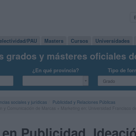
electividad/PAU
Masters
Cursos
Universidades
s grados y másteres oficiales 
¿En qué provincia?
Tipo de for
ncias sociales y jurídicas
Publicidad y Relaciones Públicas
ón y Comunicación de Marcas + Marketing en: Universidad Francisco de
en Publicidad, Ideaci