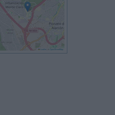
Leaflet
|
©
OpenStreetMap