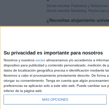
Dónde estudiar Publicidad y Relaciones 
Dónde estudiar Marketing: Pincha aquí p
¿Necesitas alojamiento univer
>> Residencias de estudiantes y colegi
Su privacidad es importante para nosotros
Nosotros y nuestros
socios
almacenamos y/o accedemos a información
dispositivo para publicidad y contenido personalizado, medición de pu
Avis
datos de localización geográfica precisa e identificación mediante l
© 2003-2026
Compá
llevemos a cabo el procesamiento previamente descrito. De forma al
otorgar su consentimiento.
Tenga en cuenta que algún procesamiento
preferencias se aplicarán solo a este sitio web. Puede cambiar sus p
inferior de la página web.
MÁS OPCIONES