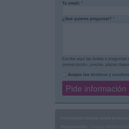
Tu email:
*
¿Qué quieres preguntar?
*
Escribe aquí las dudas o preguntas 
preinscripción, precios, plazas disp
Acepto los
términos y condici
Información básica sobre protecci
Responsable:
Compás Mediterráneo 