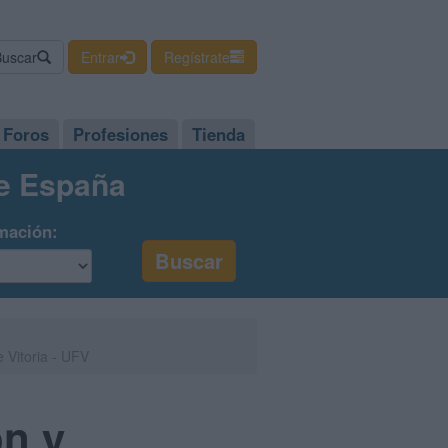
Buscar
Entrar
Regístrate
Foros
Profesiones
Tienda
de España
mación:
 Vitoria - UFV
ón y