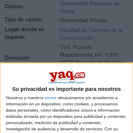
Universidad Francisco de
Centro:
Vitoria
Tipo de centro:
Universidad Privada
Lugar donde se
Facultad de Ciencias de la
imparte:
Comunicación
Ctra. Pozuelo -
Majadahonda, km. 1,800
Dirección:
28223 Pozuelo de Alarcón
Madrid
Su privacidad es importante para nosotros
Recibir más
Nosotros y nuestros
socios
almacenamos y/o accedemos a
información
información en un dispositivo, como cookies, y procesamos
datos personales, como identificadores únicos e información
estándar enviada por un dispositivo para publicidad y contenido
Rellena este formulario con tus datos y un texto con las
personalizado, medición de publicidad y contenido,
preguntas que quieres hacer. Al pulsar el botón de enviar,
investigación de audiencia y desarrollo de servicios.
Con su
los datos y la pregunta que has introducido se enviarán