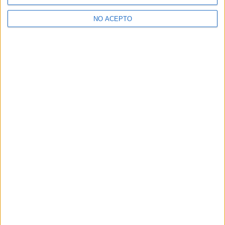
>> Residencias de estudiantes y colegios mayores en Madrid
NO ACEPTO
¿Decidiendo si estudiar esto?
Pídeles información ¡GRATIS!
Mapa
+
−