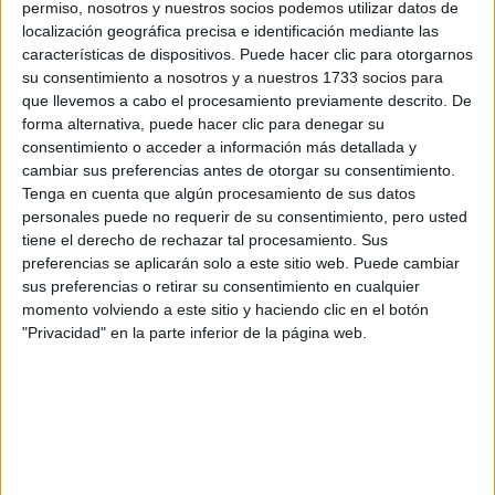
permiso, nosotros y nuestros socios podemos utilizar datos de
por correo electrónico al centro educativo para que te
localización geográfica precisa e identificación mediante las
respondan ellos directamente.
características de dispositivos. Puede hacer clic para otorgarnos
Tu nombre:
*
su consentimiento a nosotros y a nuestros 1733 socios para
que llevemos a cabo el procesamiento previamente descrito. De
forma alternativa, puede hacer clic para denegar su
Tus apellidos:
*
consentimiento o acceder a información más detallada y
cambiar sus preferencias antes de otorgar su consentimiento.
Tu email:
*
Tenga en cuenta que algún procesamiento de sus datos
personales puede no requerir de su consentimiento, pero usted
tiene el derecho de rechazar tal procesamiento. Sus
¿Qué quieres preguntar?
*
preferencias se aplicarán solo a este sitio web. Puede cambiar
sus preferencias o retirar su consentimiento en cualquier
momento volviendo a este sitio y haciendo clic en el botón
"Privacidad" en la parte inferior de la página web.
Escribe aquí las dudas o preguntas que te gustaría que te
respondieran: plazos de preinscripción, precios, plazas
disponibles…:
Acepto los
términos y condiciones
y la
política de