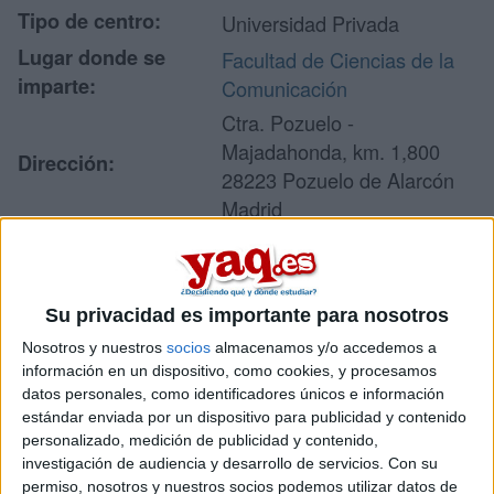
Tipo de centro:
Universidad Privada
Lugar donde se
Facultad de Ciencias de la
imparte:
Comunicación
Ctra. Pozuelo -
Majadahonda, km. 1,800
Dirección:
28223 Pozuelo de Alarcón
Madrid
Recibir más
Su privacidad es importante para nosotros
información
Nosotros y nuestros
socios
almacenamos y/o accedemos a
información en un dispositivo, como cookies, y procesamos
Rellena este formulario con tus datos y un texto con las
datos personales, como identificadores únicos e información
preguntas que quieres hacer. Al pulsar el botón de enviar,
estándar enviada por un dispositivo para publicidad y contenido
los datos y la pregunta que has introducido se enviarán
personalizado, medición de publicidad y contenido,
por correo electrónico al centro educativo para que te
investigación de audiencia y desarrollo de servicios.
Con su
respondan ellos directamente.
permiso, nosotros y nuestros socios podemos utilizar datos de