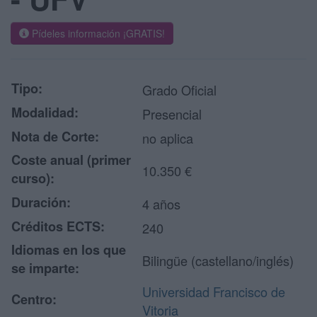
Pídeles información ¡GRATIS!
Tipo:
Grado Oficial
Modalidad:
Presencial
Nota de Corte:
no aplica
Coste anual (primer
10.350 €
curso):
Duración:
4 años
Créditos ECTS:
240
Idiomas en los que
Bilingüe (castellano/inglés)
se imparte:
Universidad Francisco de
Centro:
Vitoria