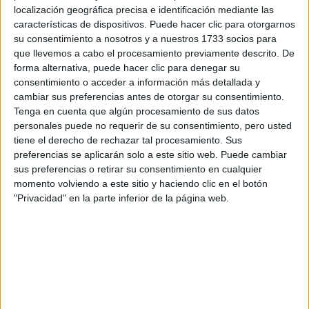
localización geográfica precisa e identificación mediante las
Tu nombre:
*
características de dispositivos. Puede hacer clic para otorgarnos
su consentimiento a nosotros y a nuestros 1733 socios para
Tus apellidos:
*
que llevemos a cabo el procesamiento previamente descrito. De
forma alternativa, puede hacer clic para denegar su
consentimiento o acceder a información más detallada y
Tu email:
*
cambiar sus preferencias antes de otorgar su consentimiento.
Tenga en cuenta que algún procesamiento de sus datos
¿Qué quieres preguntar?
*
personales puede no requerir de su consentimiento, pero usted
tiene el derecho de rechazar tal procesamiento. Sus
preferencias se aplicarán solo a este sitio web. Puede cambiar
sus preferencias o retirar su consentimiento en cualquier
momento volviendo a este sitio y haciendo clic en el botón
"Privacidad" en la parte inferior de la página web.
Escribe aquí las dudas o preguntas que te gustaría que te
respondieran: plazos de preinscripción, precios, plazas
disponibles…:
Acepto los
términos y condiciones
y la
política de
privacidad
:
*