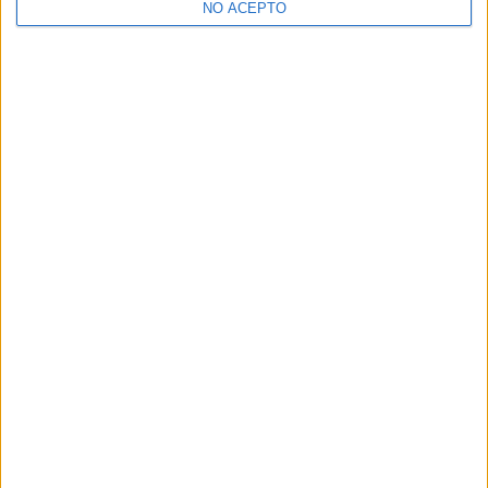
NO ACEPTO
¿Decidiendo si estudiar esto?
Pídeles información ¡GRATIS!
Mapa
+
−
Leaflet
|
©
OpenStreetMap