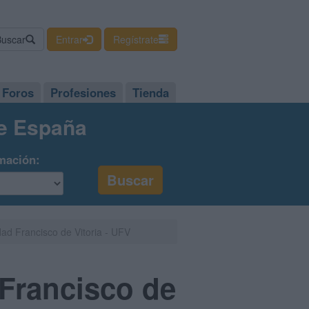
Buscar
Entrar
Regístrate
Foros
Profesiones
Tienda
de España
mación:
ad Francisco de Vitoria - UFV
Francisco de