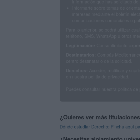
información que has solicitado de 
Informarte sobre temas de orienta
intereses mediante el boletín elec
comunicaciones comerciales o publ
Para lo anterior, se podrá utilizar c
teléfono, SMS, WhatsApp u otros med
Legitimación:
Consentimiento expres
Destinatarios:
Compás Mediterráneo 
centro destinatario de la solicitud.
Derechos:
Acceder, rectificar y sup
en nuestra polítia de privacidad.
Puedes consultar nuestra política de
¿Quieres ver más titulacione
Dónde estudiar Derecho: Pincha aquí pa
¿Necesitas alojamiento univer