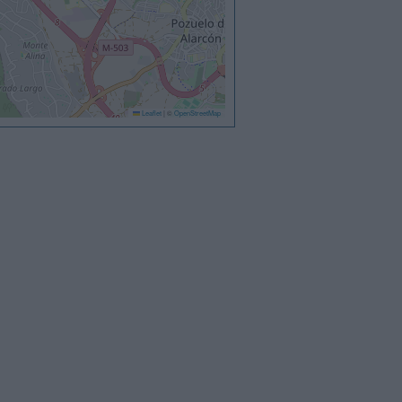
Leaflet
|
©
OpenStreetMap