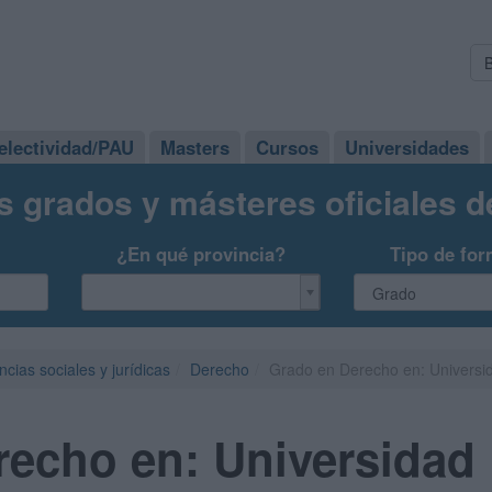
electividad/PAU
Masters
Cursos
Universidades
s grados y másteres oficiales 
¿En qué provincia?
Tipo de for
ncias sociales y jurídicas
Derecho
Grado en Derecho en: Universid
echo en: Universidad 