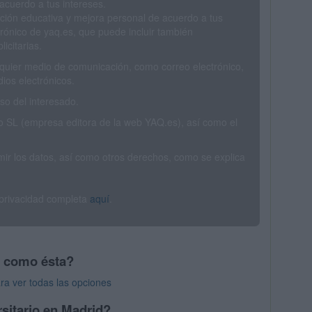
acuerdo a tus intereses.
ción educativa y mejora personal de acuerdo a tus
trónico de yaq.es, que puede incluir también
icitarias.
ualquier medio de comunicación, como correo electrónico,
ios electrónicos.
o del interesado.
SL (empresa editora de la web YAQ.es), así como el
rimir los datos, así como otros derechos, como se explica
 privacidad completa
aquí
.
s como ésta?
ra ver todas las opciones
sitario en Madrid?