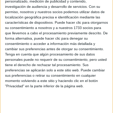
información
personalizado, medición de publicidad y contenido,
investigación de audiencia y desarrollo de servicios.
Con su
Rellena este formulario con tus datos y un texto con las
permiso, nosotros y nuestros socios podemos utilizar datos de
preguntas que quieres hacer. Al pulsar el botón de enviar,
localización geográfica precisa e identificación mediante las
los datos y la pregunta que has introducido se enviarán
características de dispositivos. Puede hacer clic para otorgarnos
por correo electrónico al centro educativo para que te
su consentimiento a nosotros y a nuestros 1733 socios para
respondan ellos directamente.
que llevemos a cabo el procesamiento previamente descrito. De
forma alternativa, puede hacer clic para denegar su
Tu nombre:
*
consentimiento o acceder a información más detallada y
cambiar sus preferencias antes de otorgar su consentimiento.
Tus apellidos:
*
Tenga en cuenta que algún procesamiento de sus datos
personales puede no requerir de su consentimiento, pero usted
tiene el derecho de rechazar tal procesamiento. Sus
Tu email:
*
preferencias se aplicarán solo a este sitio web. Puede cambiar
sus preferencias o retirar su consentimiento en cualquier
¿Qué quieres preguntar?
*
momento volviendo a este sitio y haciendo clic en el botón
"Privacidad" en la parte inferior de la página web.