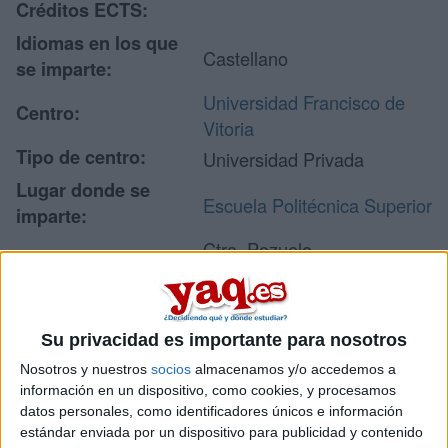
Créditos ECTS:
Idiomas en los que
Castellano
se imparte:
Universidad Francisco de
Centro:
Vitoria
Tipo de centro:
Universidad Privada
Lugar donde se
Escuela Politécnica Superior
imparte:
Ctra. Pozuelo -
Majadahonda, km. 1,800
Dirección:
28223 Pozuelo de Alarcón
Madrid
Su privacidad es importante para nosotros
Nosotros y nuestros
socios
almacenamos y/o accedemos a
información en un dispositivo, como cookies, y procesamos
Recibir más
datos personales, como identificadores únicos e información
estándar enviada por un dispositivo para publicidad y contenido