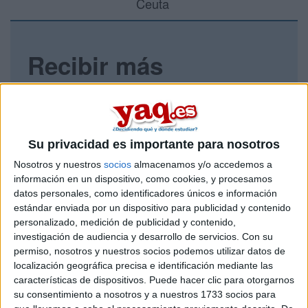
Ceuta
Recibir más
información
Rellena este formulario con tus datos y un texto con las
preguntas que quieres hacer. Al pulsar el botón de enviar,
Su privacidad es importante para nosotros
los datos y la pregunta que has introducido se enviarán
por correo electrónico al centro educativo para que te
Nosotros y nuestros
socios
almacenamos y/o accedemos a
respondan ellos directamente.
información en un dispositivo, como cookies, y procesamos
Tu nombre:
*
datos personales, como identificadores únicos e información
estándar enviada por un dispositivo para publicidad y contenido
personalizado, medición de publicidad y contenido,
Tus apellidos:
*
investigación de audiencia y desarrollo de servicios.
Con su
permiso, nosotros y nuestros socios podemos utilizar datos de
localización geográfica precisa e identificación mediante las
Tu email:
*
características de dispositivos. Puede hacer clic para otorgarnos
su consentimiento a nosotros y a nuestros 1733 socios para
¿Qué quieres preguntar?
*