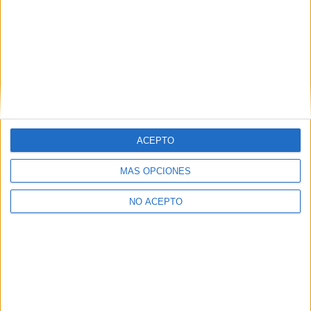
Puedes consultar nuestra política de privacidad completa
aquí
.
¿Quieres ver más titulaciones como ésta?
Dónde estudiar Enfermería: Pincha aquí para ver todas las
opciones
ACEPTO
¿Decidiendo si estudiar esto?
MÁS OPCIONES
Pídeles información ¡GRATIS!
NO ACEPTO
Mapa
+
−