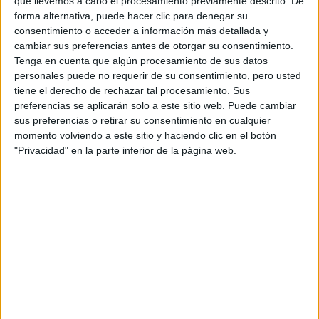
que llevemos a cabo el procesamiento previamente descrito. De
forma alternativa, puede hacer clic para denegar su
consentimiento o acceder a información más detallada y
cambiar sus preferencias antes de otorgar su consentimiento.
Tenga en cuenta que algún procesamiento de sus datos
personales puede no requerir de su consentimiento, pero usted
tiene el derecho de rechazar tal procesamiento. Sus
Escribe aquí las dudas o preguntas que te gustaría que te
preferencias se aplicarán solo a este sitio web. Puede cambiar
respondieran: plazos de preinscripción, precios, plazas
sus preferencias o retirar su consentimiento en cualquier
disponibles…:
momento volviendo a este sitio y haciendo clic en el botón
Acepto los
términos y condiciones
y la
política de
"Privacidad" en la parte inferior de la página web.
privacidad
:
*
Información básica sobre protección de datos
Responsable:
Compás Mediterráneo SL (Editora de la
web YAQ.es)