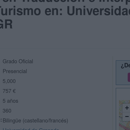
Turismo en: Universida
GR
Grado Oficial
¿De
Presencial
5,000
757 €
5 años
+
360
−
:
Bilingüe (castellano/francés)