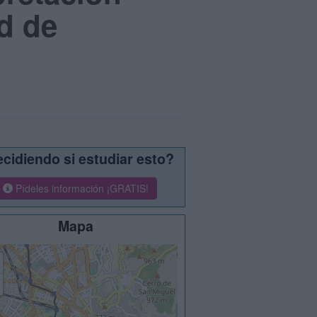
d de
cidiendo si estudiar esto?
Pídeles información ¡GRATIS!
Mapa