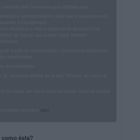
mediante este formulario será utilizada para:
 educativo correspondiente, para que te proporcione la
acuerdo a tus intereses.
ción educativa y mejora personal de acuerdo a tus
trónico de yaq.es, que puede incluir también
icitarias.
ualquier medio de comunicación, como correo electrónico,
ios electrónicos.
o del interesado.
SL (empresa editora de la web YAQ.es), así como el
rimir los datos, así como otros derechos, como se explica
 privacidad completa
aquí
.
s como ésta?