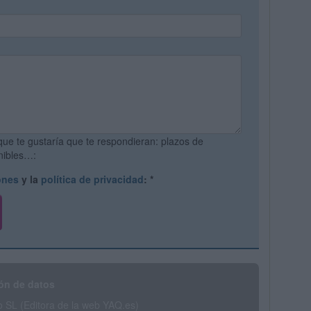
que te gustaría que te respondieran: plazos de
onibles…:
ones
y la
política de privacidad
:
*
ón de datos
SL (Editora de la web YAQ.es)