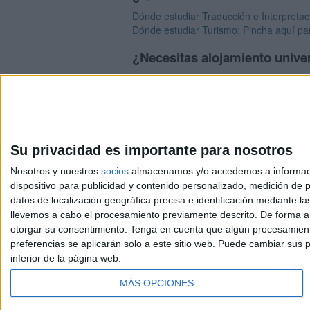
Dónde estudiar Traducción e Interpretac
Dónde estudiar Turismo: Pincha aquí par
¿Necesitas alojamiento unive
>> Residencias de estudiantes y coleg
Su privacidad es importante para nosotros
Nosotros y nuestros
socios
almacenamos y/o accedemos a información
dispositivo para publicidad y contenido personalizado, medición de pu
Avis
datos de localización geográfica precisa e identificación mediante l
© 2003-2026
Compá
llevemos a cabo el procesamiento previamente descrito. De forma al
otorgar su consentimiento.
Tenga en cuenta que algún procesamiento
preferencias se aplicarán solo a este sitio web. Puede cambiar sus p
inferior de la página web.
MÁS OPCIONES