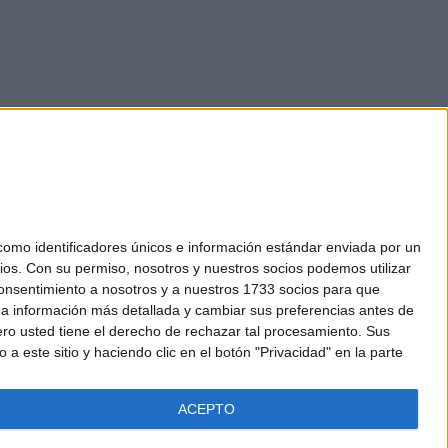
mo identificadores únicos e información estándar enviada por un
ios.
Con su permiso, nosotros y nuestros socios podemos utilizar
okies
 consentimiento a nosotros y a nuestros 1733 socios para que
el. +34 91 593 2767
 a información más detallada y cambiar sus preferencias antes de
o usted tiene el derecho de rechazar tal procesamiento. Sus
a este sitio y haciendo clic en el botón "Privacidad" en la parte
ACEPTO