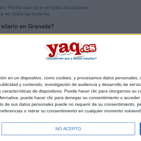
ión: Pincha aquí para ver todas las opciones
a ver todas las opciones
rsitario en Granada?
ios mayores en Granada
 en un dispositivo, como cookies, y procesamos datos personales, co
Quiénes somos
|
Contactar
|
Anúnciate
blicidad y contenido, investigación de audiencia y desarrollo de servic
o legal
|
Politica de privacidad
|
Condiciones generales
|
Política de co
as características de dispositivos. Puede hacer clic para otorgarnos su
s Mediterráneo S.L.
- Diego de León 47 - 28006 Madrid [ESPAÑA] - T
ternativa, puede hacer clic para denegar su consentimiento o acceder
 de sus datos personales puede no requerir de su consentimiento, per
referencias o retirar su consentimiento en cualquier momento volviendo 
NO ACEPTO