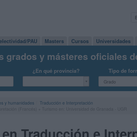
electividad/PAU
Masters
Cursos
Universidades
s grados y másteres oficiales 
¿En qué provincia?
Tipo de for
es y humanidades
Traducción e Interpretación
pretación (Francés) + Turismo en: Universidad de Granada - UGR
en Traducción e Inter