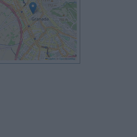
Leaflet
|
©
OpenStreetMap