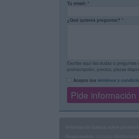
Tu email:
*
¿Qué quieres preguntar?
*
Escribe aquí las dudas o preguntas 
preinscripción, precios, plazas disp
Acepto los
términos y condici
Información básica sobre protecci
Responsable:
Compás Mediterráneo 