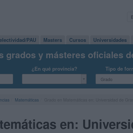
electividad/PAU
Masters
Cursos
Universidades
s grados y másteres oficiales 
¿En qué provincia?
Tipo de for
ncias
Matemáticas
Grado en Matemáticas en: Universidad de Gr
emáticas en: Univers