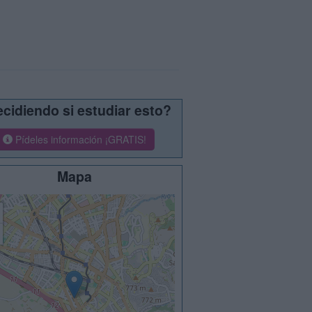
cidiendo si estudiar esto?
Pídeles información ¡GRATIS!
Mapa