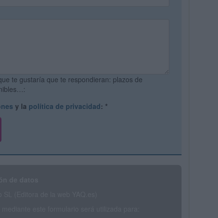
que te gustaría que te respondieran: plazos de
onibles…:
ones
y la
política de privacidad
:
*
ón de datos
SL (Editora de la web YAQ.es)
mediante este formulario será utilizada para: