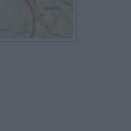
Leaflet
|
©
OpenStreetMap