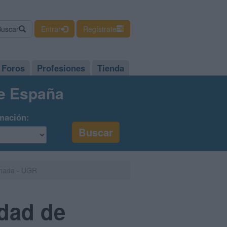
Buscar
Entrar
Regístrate
Foros
Profesiones
Tienda
de España
mación:
anada - UGR
idad de